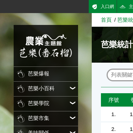
:::
入口網
跳到主要內容
首頁
芭樂
農業知識入口網
芭樂統
芭樂爆報
芭樂小百科
序號
芭樂學院
1.
1
芭樂市集
2.
1