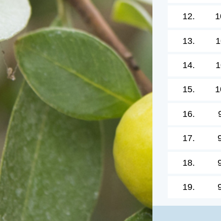
12.
1
13.
1
14.
1
15.
1
16.
17.
18.
19.