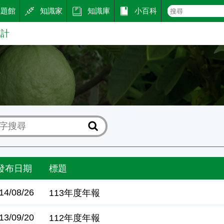
主題館
知識家
知識庫
小百科
統計
計
發布日期
標題
14/08/26
113年度年報
13/09/20
112年度年報