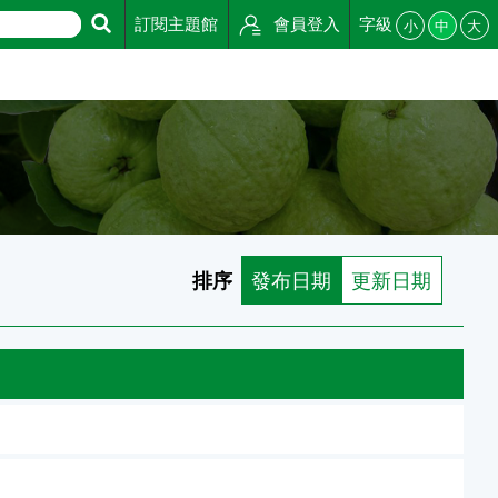
訂閱主題館
會員登入
字級
小
中
大
排序
發布日期
更新日期