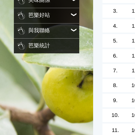
美味關係
3.
1
芭樂好站
4.
1
與我聯絡
5.
1
芭樂統計
6.
1
7.
1
8.
1
9.
1
10.
1
11.
1