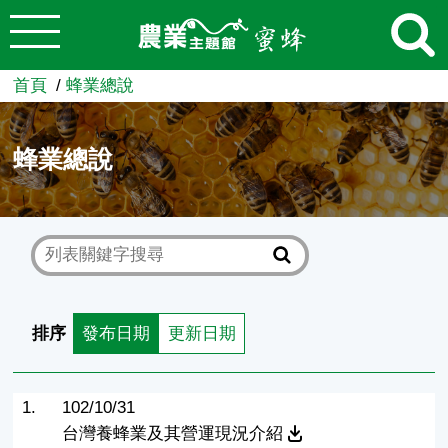
:::
跳到主要內容
農業知識入口網
首頁
蜂業總說
蜂業總說
排序
發布日期
更新日期
1.
102/10/31
台灣養蜂業及其營運現況介紹