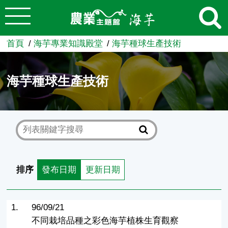
:::
跳到主要內容
農業知識入口網
首頁
海芋專業知識殿堂
海芋種球生產技術
海芋種球生產技術
排序
發布日期
更新日期
1.
96/09/21
不同栽培品種之彩色海芋植株生育觀察