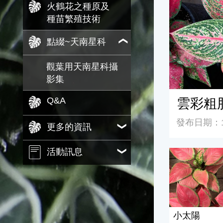
火鶴花之種原及
種苗繁殖技術
點綴~天南星科
觀葉用天南星科攝
影集
雲彩粗
Q&A
發布日期：11
更多的資訊
活動訊息
小太陽
小太陽