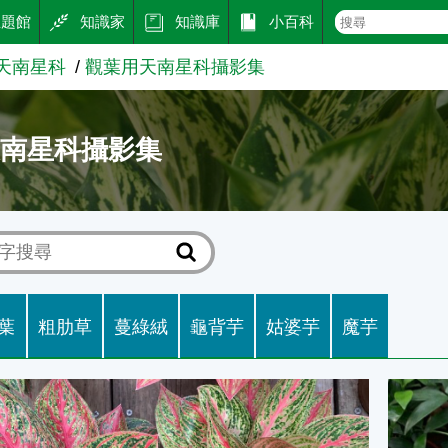
主題館
知識家
知識庫
小百科
天南星科
觀葉用天南星科攝影集
天南星科攝影集
葉
粗肋草
蔓綠絨
龜背芋
姑婆芋
魔芋
矮種觀