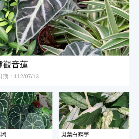
種觀音蓮
期：112/07/13
燭
斑葉白鶴芋
花燭
斑葉白鶴芋