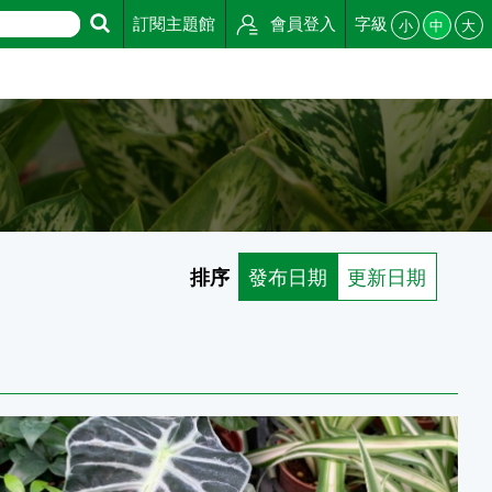
訂閱主題館
會員登入
字級
小
中
大
排序
發布日期
更新日期
音蓮