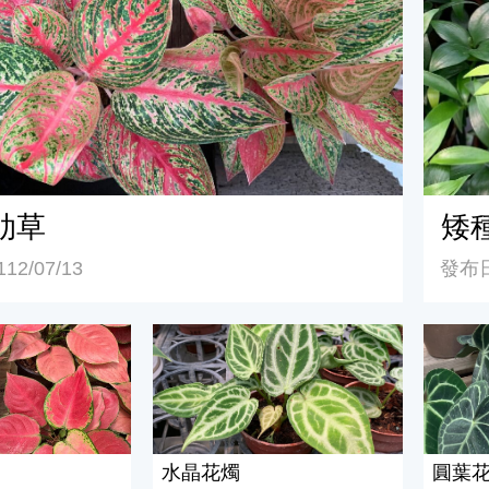
肋草
矮
2/07/13
發布日
水晶花燭
圓葉花
水晶花燭
圓葉