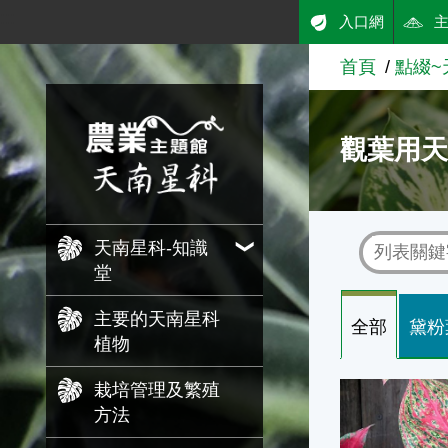
:::
入口網
跳到主要內容
首頁
點綴~
農業知識入口網
觀葉用
天南星科-知識
堂
主要的天南星科
全部
黛粉
植物
栽培管理及繁殖
雲彩粗肋草
方法