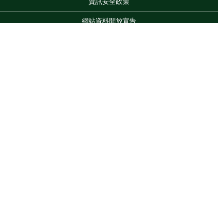
資訊安全政策
網站資料開放宣告
網站服務信箱
地址：100212 臺北市中正區南海路 37 號
Top
電話：(02)2381-2991
服務時間：AM8:30~PM5:30
版權所有 © 2026 MOA All Rights Reserved.
維護單位：農業部
臺東區農業改良場