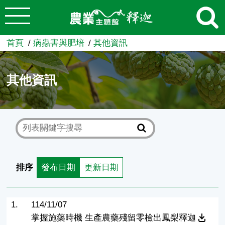
:::
跳到主要內容
農業知識入口網
首頁
病蟲害與肥培
其他資訊
其他資訊
排序
發布日期
更新日期
1.
114/11/07
掌握施藥時機 生產農藥殘留零檢出鳳梨釋迦