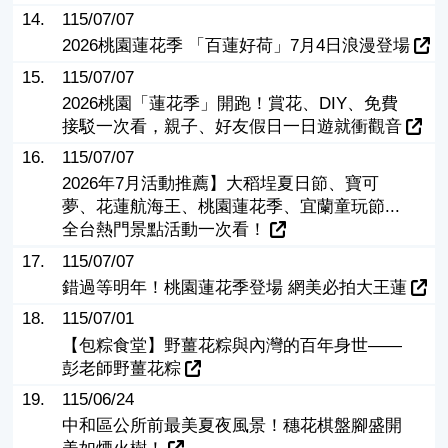
14.
115/07/07
2026桃園蓮花季 「百蓮好荷」7月4日浪漫登場
15.
115/07/07
2026桃園「蓮花季」開跑！賞花、DIY、免費
接駁一次看，親子、好友假日一日遊就衝觀音
16.
115/07/07
2026年7月活動推薦】大稻埕夏日節、寶可
夢、花蓮航海王、桃園蓮花季、宜蘭童玩節...
全台熱門景點活動一次看！
17.
115/07/07
錯過等明年！桃園蓮花季登場 網美必拍大王蓮
18.
115/07/01
【包粽食堂】野薑花粽與內灣的百年身世——
彭老師野薑花粽
19.
115/06/24
中和區公所前最美夏夜風景！穗花棋盤腳盛開