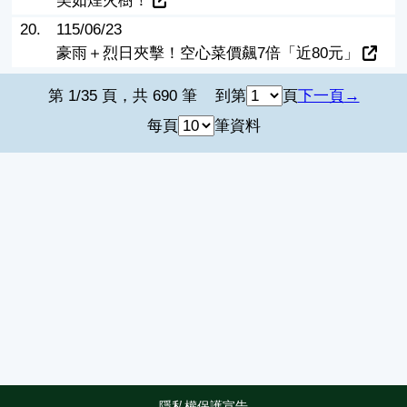
美如煙火樹！
20.
115/06/23
豪雨＋烈日夾擊！空心菜價飆7倍「近80元」
第 1/35 頁，共 690 筆
到第
頁
下一頁
每頁
筆資料
隱私權保護宣告