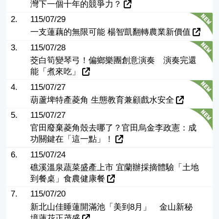
灣下一個十年的競爭力？
2.
115/07/29
一支蓮藕的無限可能 楊智凱翻轉農業新價值
3.
115/07/28
茭白筍變琴弓！偏鄉樂團創意演奏 演奏完還
能「煮來吃」
4.
115/07/27
葫蘆埤特產菱角 生態教育兼顧戲水安全
5.
115/07/27
官田廢棄菱角殼去哪了？官田烏金李政憲：成
功關鍵在「這一點」！
6.
115/07/24
礁溪溫泉蔬菜盛產上市 宜蘭辦採摘體驗「土地
到餐桌」食農健康餐
7.
115/07/20
新北山佳睡蓮開滿池「美到8月」 金山新秘
境蓮花正茂盛