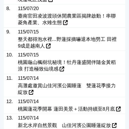
8.
115/07/20
臺南官田凌波渡頭休閒農業區揭牌啟動！串聯
菱角產業、水雉生態
9.
115/07/15
整天都得泡水裡...野蓮採摘嚇退本地勞工 田裡
9成是越南人
10.
115/07/15
桃園龜山楓樹坑秘境！牡丹蓮盛開伴隨金黃稻
浪 打造極致仙境感
11.
115/07/14
高灘處邀賞山佳河濱公園睡蓮 雙蓮花季接力
綻放
12.
115/07/14
桃園蓮花季開幕 蓮田美景＋活動持續至8月底
13.
115/07/14
新北水岸自然景觀 山佳河濱公園睡蓮綻放