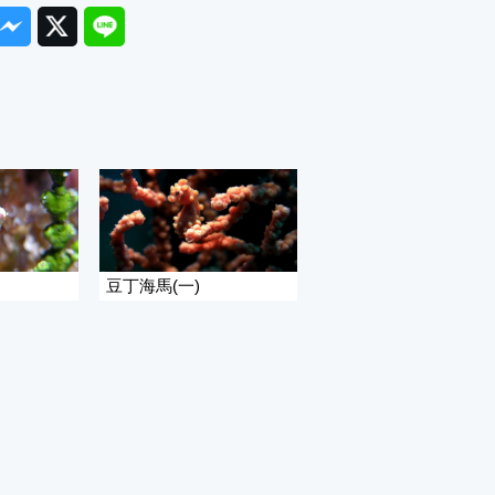
ook
Messenger
Twitter
Line
豆丁海馬(一)