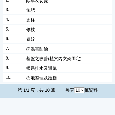
2.
除草及切蔓
3.
施肥
4.
支柱
5.
修枝
6.
卷幹
7.
病蟲害防治
8.
基盤之改善(植穴內支架固定)
9.
根系排水及通氣
10.
樹池整理及護牆
第 1/1 頁，共 10 筆
每頁
筆資料