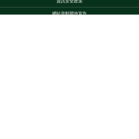
資訊安全政策
網站資料開放宣告
網站服務信箱
地址：100212 臺北市中正區南海路 37 號
Top
電話：(02)2381-2991
服務時間：AM8:30~PM5:30
版權所有 © 2026 MOA All Rights Reserved.
維護單位：農業部
林業試驗所