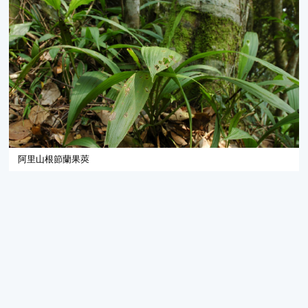
阿里山根節蘭果莢