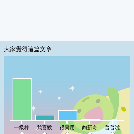
大家覺得這篇文章
一級棒:73%
很實用:17%
我喜歡:9%
夠新奇:2%
普普啦:0%
一級棒
我喜歡
很實用
夠新奇
普普啦