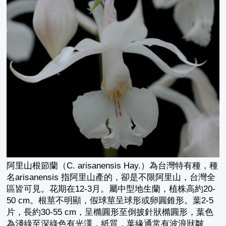
阿里山根節蘭（C. arisanensis Hay.）為台灣特有種，種
名arisanensis 指阿里山產的，卻是不限阿里山，台灣全
區皆可見。花期在12-3月。屬中型地生蘭，植株高約20-
50 cm。根莖不明顯，假球莖呈球形或卵圓錐形。葉2-5
片，長約30-55 cm，呈橢圓形至倒披針狀橢圓形，葉色
為淺綠至深綠色有光澤，紙質，葉緣通常有波浪狀皺