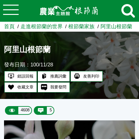
:::
跳到主要內容
農業知識入口網
首頁
走進根節蘭的世界
根節蘭家族
阿里山根節蘭
阿里山根節蘭
發布日期：100/11/28
錯誤回報
推薦詞彙
友善列印
收藏文章
我要發問
4608
5