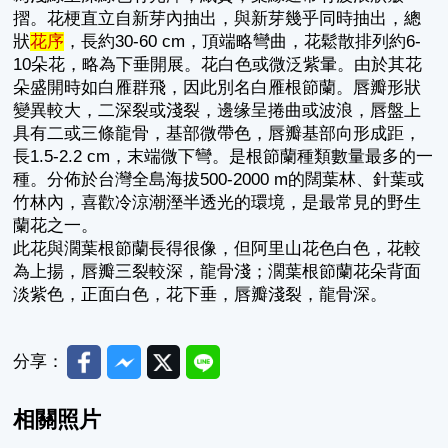
摺。花梗直立自新芽內抽出，與新芽幾乎同時抽出，總
狀
花序
，長約30-60 cm，頂端略彎曲，花鬆散排列約6-
10朵花，略為下垂開展。花白色或微泛紫暈。由於其花
朵盛開時如白雁群飛，因此別名白雁根節蘭。唇瓣形狀
變異較大，二深裂或淺裂，邊缘呈捲曲或波浪，唇盤上
具有二或三條龍骨，基部微帶色，唇瓣基部向形成距，
長1.5-2.2 cm，末端微下彎。是根節蘭種類數量最多的一
種。分佈於台灣全島海拔500-2000 m的闊葉林、針葉或
竹林內，喜歡冷涼潮溼半透光的環境，是最常見的野生
蘭花之一。
此花與濶葉根節蘭長得很像，但阿里山花色白色，花較
為上揚，唇瓣三裂較深，龍骨淺；濶葉根節蘭花朵背面
淡紫色，正面白色，花下垂，唇瓣淺裂，龍骨深。
Facebook
Messenger
Twitter
Line
分享：
相關照片