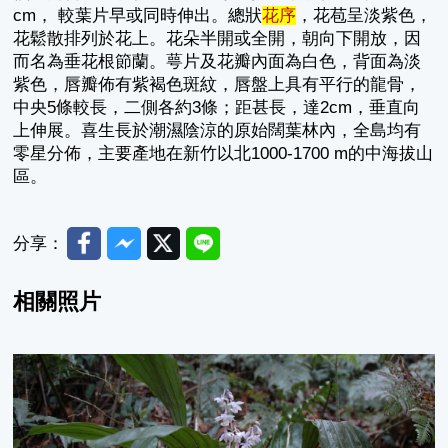
cm， 較葉片早或同時伸出。總狀
花序
，花苞呈淡紫色，
花鬆散排列於花上。花朵半開或全開，朝向下開放，因
而名為垂花根節蘭。萼片及花瓣內面為白色，背面為淡
紫色，唇瓣佈有紫褐色斑紋，唇盤上具有平行的龍骨，
中央5條較長，二側各約3條；距甚長，達2cm，垂直向
上伸展。喜生長於潮濕陰涼的原始闊葉林內，全島均有
零星分佈，主要產地在新竹以北1000-1700 m的中海拔山
區。
Facebook
Messenger
Twitter
Line
分享：
相關照片