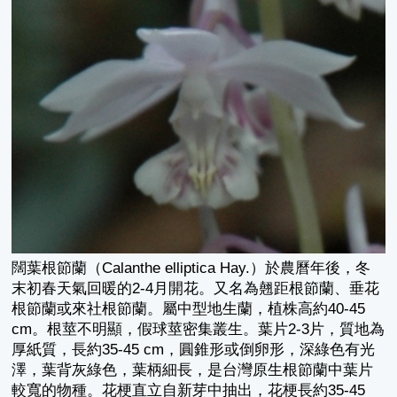
闊葉根節蘭（Calanthe elliptica Hay.）於農曆年後，冬
末初春天氣回暖的2-4月開花。又名為翹距根節蘭、垂花
根節蘭或來社根節蘭。屬中型地生蘭，植株高約40-45
cm。根莖不明顯，假球莖密集叢生。葉片2-3片，質地為
厚紙質，長約35-45 cm，圓錐形或倒卵形，深綠色有光
澤，葉背灰綠色，葉柄細長，是台灣原生根節蘭中葉片
較寬的物種。花梗直立自新芽中抽出，花梗長約35-45