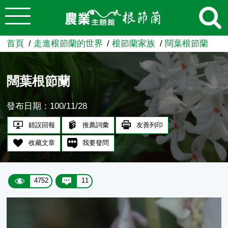
:::
跳到主要內容
農業知識入口網
首頁
走進根節蘭的世界
根節蘭家族
闊葉根節蘭
闊葉根節蘭
發布日期：100/11/28
錯誤回報
推薦詞彙
友善列印
收藏文章
我要發問
4752
11