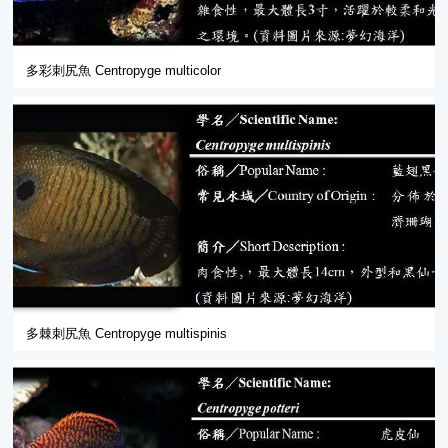
多彩刺尻魚 Centropyge multicolor
多棘刺尻魚 Centropyge multispinis