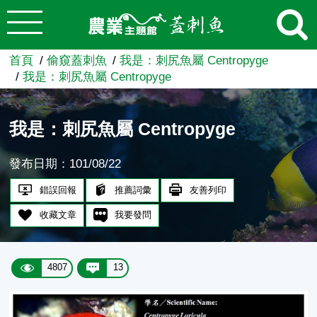
:::
跳到主要內容
農業知識入口網
首頁
偷窺蓋刺魚
我是：刺尻魚屬 Centropyge
我是：刺尻魚屬 Centropyge
我是：刺尻魚屬 Centropyge
發布日期：101/08/22
錯誤回報
推薦詞彙
友善列印
收藏文章
我要發問
4807
13