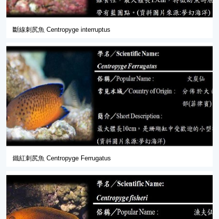
斷線刺尻魚 Centropyge interruptus
鐵紅刺尻魚 Centropyge Ferrugatus