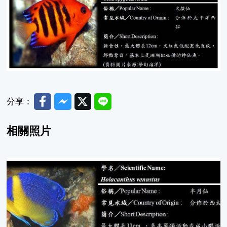
Facebook
Messenger
Twitter
Line
分享：
相關照片