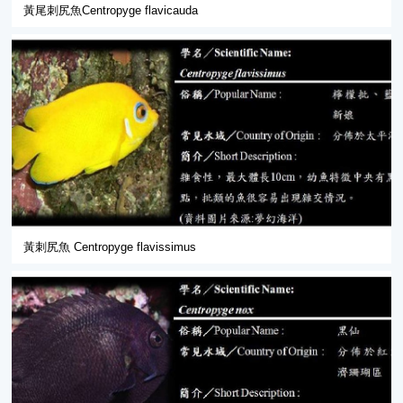
黃尾刺尻魚Centropyge flavicauda
黃刺尻魚 Centropyge flavissimus