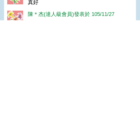
真好
陳＊杰(達人級會員)發表於 105/11/27
很好
john(高手級會員)發表於 103/09/15
good
Top
隱私權保護宣告
:::
資訊安全政策
網站資料開放宣告
網站服務信箱
地址：100212 臺北市中正區南海路 37 號
電話：(02)2381-2991
服務時間：AM8:30~PM5:30
版權所有 © 2026 MOA All Rights Reserved.