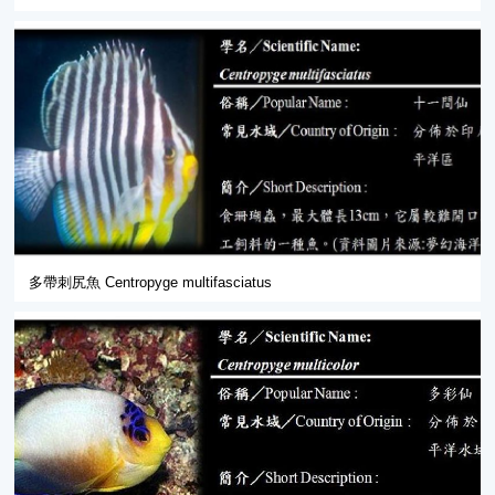
多帶刺尻魚 Centropyge multifasciatus