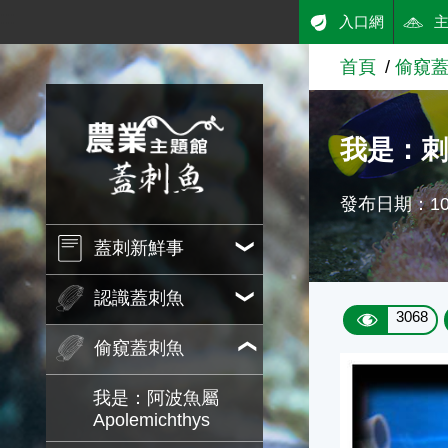
:::
入口網
跳到主要內容
首頁
偷窺
農業知識入口網
我是：刺蝶
發布日期：101
蓋刺新鮮事
認識蓋刺魚
3068
偷窺蓋刺魚
我是：阿波魚屬
Apolemichthys