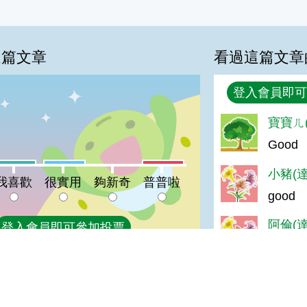
這篇文章
看過這篇文章
回覆
登入會員即可
%
寶寶ㄦ(
Good
喜歡:6%
很實用:6%
普普啦:6%
夠新奇:0%
小豬(達
我喜歡
很實用
夠新奇
普普啦
good
阿倫(達
登入會員即可參加投票
good
菜妹(達
GOOD