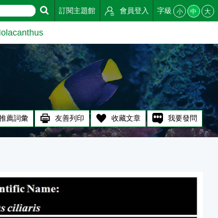
訂閱主題館
會員登入
字級
小
中
大
acanthus
推薦詞彙
友善列印
收藏文章
我要發問