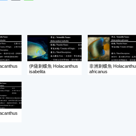
canthus
伊薩刺蝶魚 Holacanthus
非洲刺蝶魚 Holacanthu
isabelita
africanus
canthus