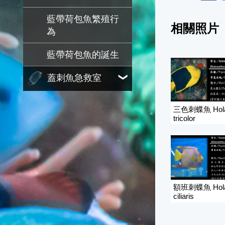
藍帶荷包魚繁殖行
相關照片
為
藍帶荷包魚的誕生
蓋刺魚急救室
三色刺蝶魚 Hola
tricolor
額班刺蝶魚 Hola
ciliaris