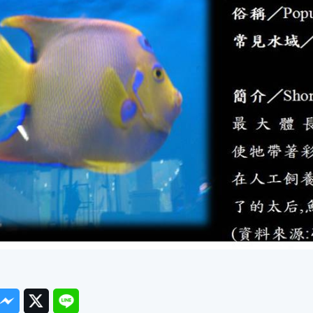
ook
Messenger
Twitter
Line