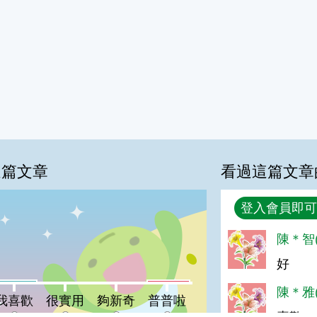
這篇文章
看過這篇文章
回覆
登入會員即可
%
陳＊智(
好
喜歡:3%
普普啦:3%
很實用:0%
夠新奇:0%
陳＊雅(
我喜歡
很實用
夠新奇
普普啦