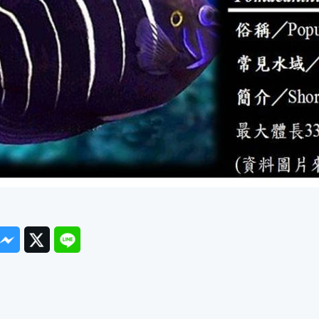
ook
Messenger
Twitter
Line