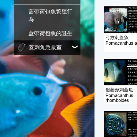
藍帶荷包魚繁殖行
為
藍帶荷包魚的誕生
弓紋刺蓋魚
Pomacanthus a
蓋刺魚急救室
似菱形刺蓋魚
Pomacanthus
rhomboides