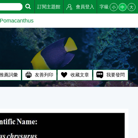
訂閱主題館
會員登入
字級
小
中
大
macanthus
推薦詞彙
友善列印
收藏文章
我要發問