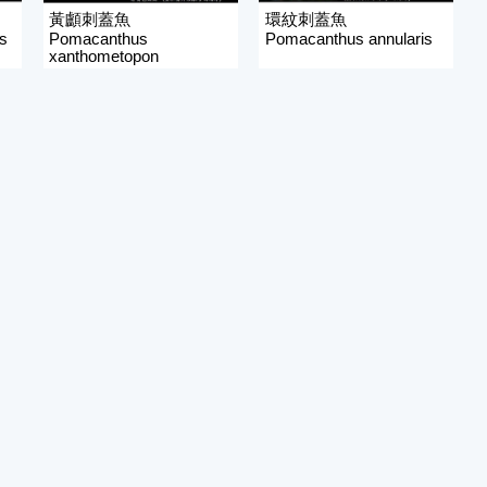
黃顱刺蓋魚
環紋刺蓋魚
s
Pomacanthus
Pomacanthus annularis
xanthometopon