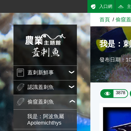
:::
入口網
跳到主要內容
首頁
偷窺
農業知識入口網
我是：刺蓋
發布日期：101
蓋刺新鮮事
認識蓋刺魚
3878
偷窺蓋刺魚
我是：阿波魚屬
Apolemichthys