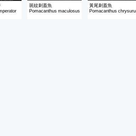
時
斑紋刺蓋魚
黃尾刺蓋魚
mperator
Pomacanthus maculosus
Pomacanthus chrysuru