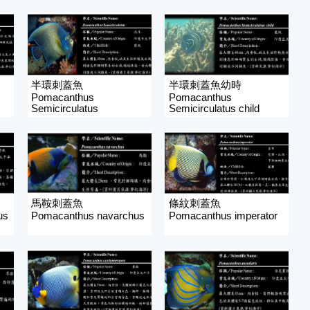
半環刺蓋魚
半環刺蓋魚幼時
Pomacanthus
Pomacanthus
Semicirculatus
Semicirculatus child
馬鞍刺蓋魚
條紋刺蓋魚
us
Pomacanthus navarchus
Pomacanthus imperator