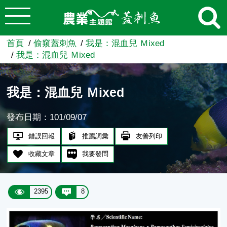
:::
跳到主要內容
農業知識入口網
首頁
偷窺蓋刺魚
我是：混血兒 Ｍixed
我是：混血兒 Ｍixed
我是：混血兒 Ｍixed
發布日期：101/09/07
錯誤回報
推薦詞彙
友善列印
收藏文章
我要發問
2395
8