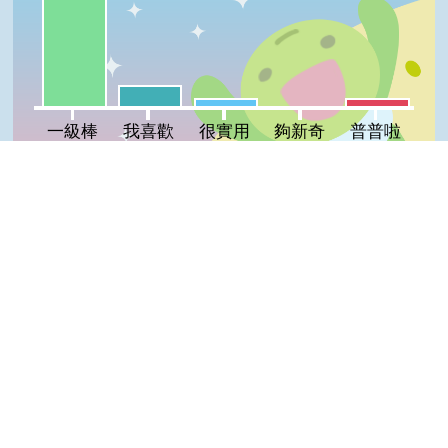
我喜歡:11%
很實用:4%
普普啦:4%
夠新奇:0%
一級棒
我喜歡
很實用
夠新奇
普普啦
登入會員即可參加投票
Top
看過這篇文章的人說
8 則留言
回覆
登入會員即可參加留言
Tan Ya(高手級會員)發表於 109/07/29
好漂亮
韓涵(達人級會員)發表於 109/07/29
很漂亮