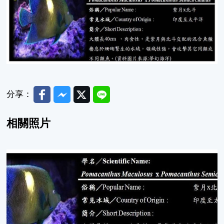
Facebook
Messenger
Twitter
Line
分享：
相關照片