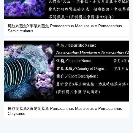
斑紋刺蓋魚X半環刺蓋魚 Pomacanthus Maculosus x Pomacanthus
Semicirculatus
斑紋刺蓋魚X黃尾刺蓋魚 Pomacanthus Maculosus x Pomacanthus
Chrysurus