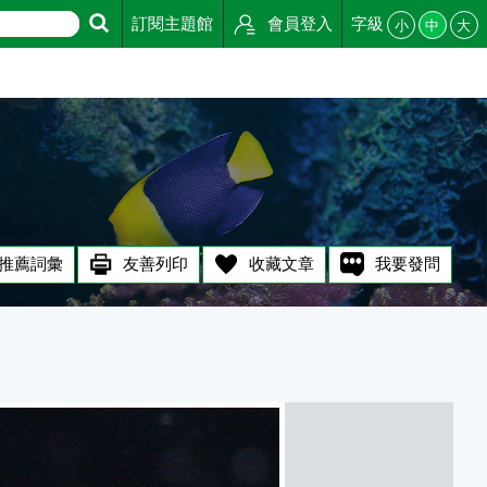
訂閱主題館
會員登入
字級
小
中
大
推薦詞彙
友善列印
收藏文章
我要發問