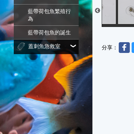
藍帶荷包魚繁殖行
為
藍帶荷包魚的誕生
Faceb
蓋刺魚急救室
分享：