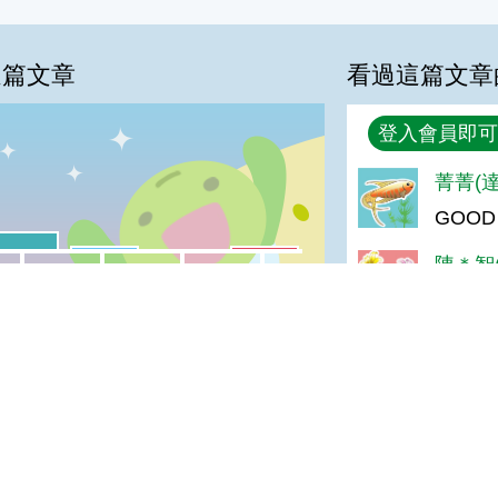
這篇文章
看過這篇文章
回覆
登入會員即可
%
菁菁(達
GOOD
喜歡:14%
很實用:3%
普普啦:3%
夠新奇:0%
陳＊智(
我喜歡
很實用
夠新奇
普普啦
好
陳＊雅(
登入會員即可參加投票
喜歡
油膩(達
讚