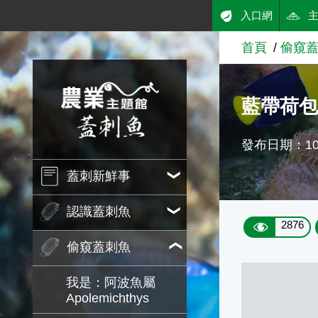
:::
入口網
跳到主要內容
首頁
偷窺
農業知識入口網
藍帶荷
發布日期：101
蓋刺新鮮事
認識蓋刺魚
2876
偷窺蓋刺魚
我是：阿波魚屬
Apolemichthys