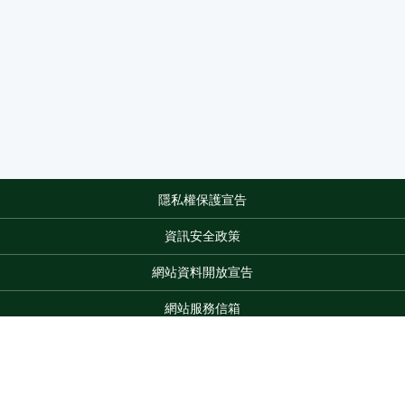
隱私權保護宣告
:::
資訊安全政策
網站資料開放宣告
網站服務信箱
地址：100212 臺北市中正區南海路 37 號
電話：(02)2381-2991
服務時間：AM8:30~PM5:30
Top
版權所有 © 2026 MOA All Rights Reserved.