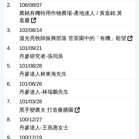
2.
106/08/07
農銘有機特用作物農場-產地達人 / 黃嘉銘.黃
嘉慶
3.
102/08/14
溫光亮牧師振興部落 苦茶園中的「有機」盼望
4.
101/09/21
丹參研究者-張同吳
5.
101/08/28
丹參達人林東海先生
6.
101/06/26
丹參達人-林瑞鵬先生
7.
101/03/28
黑手變農夫 打造藥膳園
8.
100/12/27
丹參達人-王燕惠女士
9.
100/12/19