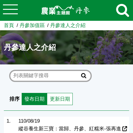
:::
跳到主要內容
農業知識入口網
首頁
丹參加值區
丹參達人之介紹
丹參達人之介紹
排序
發布日期
更新日期
1.
110/08/19
縱谷養生新三寶：當歸、丹參、紅糯米-張再進