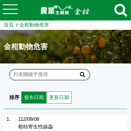
:::
跳到主要內容
農業知識入口網
首頁
金柑動物危害
金柑動物危害
排序
發布日期
更新日期
1.
112/09/08
柑桔寄生性線蟲