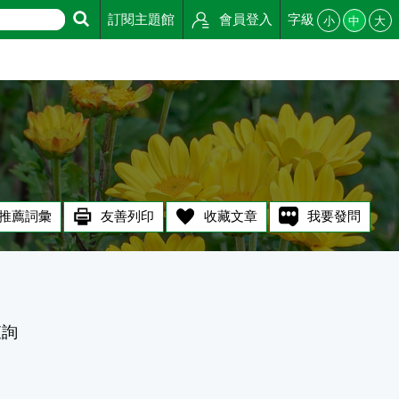
訂閱主題館
會員登入
字級
小
中
大
推薦詞彙
友善列印
收藏文章
我要發問
查詢