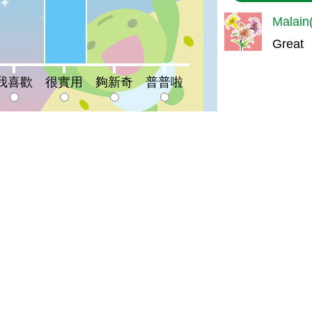
Malai
Great
喜歡:0%
夠新奇:0%
普普啦:0%
我喜歡
很實用
夠新奇
普普啦
登入會員即可參加投票
宣告
地址：100212 臺北市中正區南海路 37 號
策
電話：(02)2381-2991
放宣告
服務時間：AM8:30~PM5:30
箱
版權所有 © 2026 MOA All Rights Reserved.
農業部
臺中區農業改良場