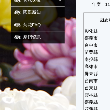
切花採後
年度：11
國際新知
縣市
菊花FAQ
彰化縣
產銷資訊
嘉義市
台中市
苗栗縣
南投縣
高雄市
屏東縣
台南市
台東縣
雲林縣
嘉義縣
花蓮縣