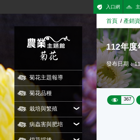
:::
入口網
跳到主要內容
首頁
產銷
農業知識入口網
112年
發布日期：113
菊花主題報導
菊花品種
367
栽培與繁殖
病蟲害與肥培