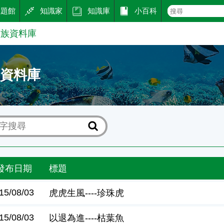
主題館
知識家
知識庫
小百科
水族資料庫
族資料庫
發布日期
標題
15/08/03
虎虎生風----珍珠虎
15/08/03
以退為進----枯葉魚