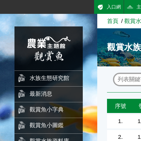
:::
入口網
跳到主要內容
首頁
觀賞
農業知識入口網
觀賞水
水族生態研究館
最新消息
序號
觀賞魚小字典
1.
1
觀賞魚小圖鑑
2.
1