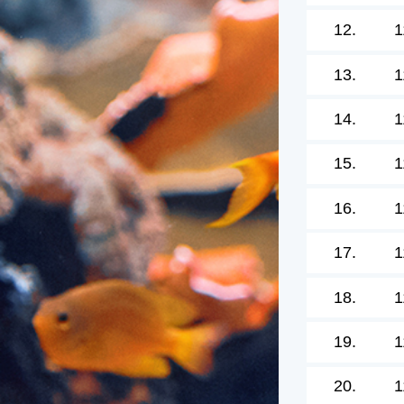
12.
1
13.
1
14.
1
15.
1
16.
1
17.
1
18.
1
19.
1
20.
1