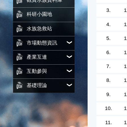
觀賞水族資料庫
3.
1
科研小園地
4.
1
水族急救站
5.
1
市場動態資訊
6.
1
產業互連
7.
1
互動參與
8.
1
基礎理論
9.
1
10.
1
11.
1