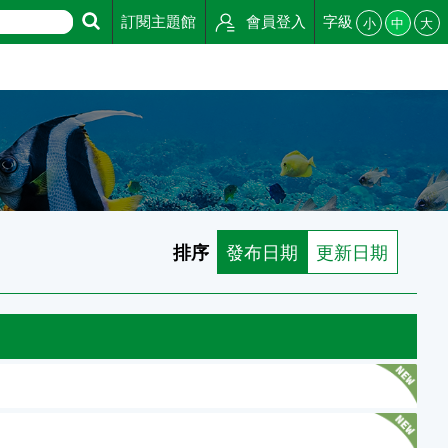
訂閱主題館
會員登入
字級
小
中
大
排序
發布日期
更新日期