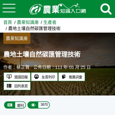
:::
跳到主要內容
農地土壤自然碳匯管理技術 -
:::
首頁
農業知識庫
生產者
農地土壤自然碳匯管理技術
農業知識庫
農地土壤自然碳匯管理技術
作者：蔡正賢
公佈日期：113 年 03 月 25 日
錯誤回報
友善列印
推薦詞彙
回列表頁
3870
期刊