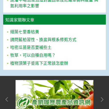
施灌牛場沼液沼渣對盤固草及尼羅草芻料產量 與
氮利用率之影響
知識家關聯文章
細葉七里香枯黃
請問藍柏習性、換盆與根系修剪方式
哈密瓜苗是否要補些土
牧草，可以自種自用嗎？
植物頂葉子垂底下正常該怎麼辦