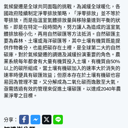
氣候變遷是全球共同面臨的挑戰，為減緩全球暖化，各
國政府陸續制定淨零排放策略，「淨零排放」並不等於
零排放，而是指溫室氣體排放量與移除量達到平衡的狀
態，即是在特定一段時間內，努力讓人為造成的溫室氣
體排放極小化，再用自然碳匯等方法抵消。自然碳匯主
要為森林、土壤或海洋碳匯等，其中土壤有機質既能提
供作物養分，也能把碳存在土裡，是全球第二大的自然
碳庫，對於氣候變遷的調適及減緩扮演重要的角色。農
業系統每年都會有大量有機質投入土壤，有機質由50%
以上的碳所組成，當土壤有機碳加入的速率大於消失的
速率時便具有碳匯效益；但原本存在於土壤有機碳也容
易因為管理不當，又分解成為二氧化碳而逸散至大氣，
亟需透過有效的管理來促進土壤碳匯，以達成2040年農
業淨零之目標。
Facebook
Messenger
Twitter
Line
分享：