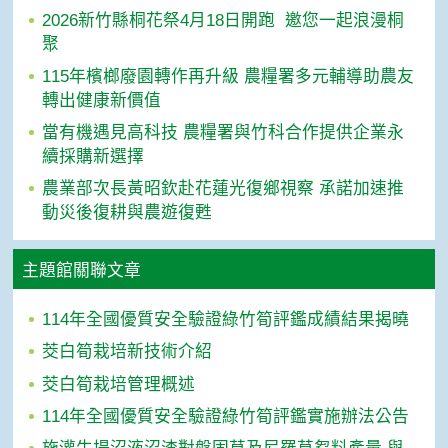
2026新竹縣桐花祭4月18日開跑 邀您一起浪漫桐
聚
115年檳榔廢園轉作再升級 農糧署多元輔導助農友
轉出健康新價值
當有機遇見高科技 農糧署與竹科合作提供企業永
續採購新選擇
農業部次長黃昭欽赴花蓮光復鄉視察 承諾加速推
動災後復耕與農遊復甦
主題館關聯文章
114年全國優質安全驗證綠竹筍評鑑成績結果揭曉
茭白筍栽培新技術介紹
茭白筍栽培管理概述
114年全國優質安全驗證綠竹筍評鑑實施辦法公告