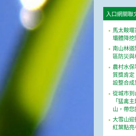
俗諺的意思是：立秋這一天如
果打雷，對二期水稻的收成會
入口網關聯
有不好的影響。所以對農夫而
言，立秋日是十分忌諱打雷的
喔！2.「六月秋，快溜溜；七
馬太鞍堰
月秋，秋後油」這句俗諺的意
壩體降挖
思是：根據老一輩人的說法，
南山林道
如果立秋這一天是在農曆六
月，則漁民的作業期會比較早
區防災與
結束；如果「立秋日」在七
農村水保
月，則天氣會持續穩定，今年
的捕魚季節就會比較長，而漁
質獎肯定
民們的收入也會相對提高呢！
設整合成
從城市到山林
「猛禽主
山，帶您
大雪山迎
紅葉點亮