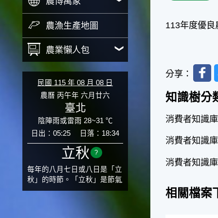
農博萬象
113年度優
農漁生產地圖
農業懶人包
Faceb
分享：
民國 115 年 08 月 08 日
知識樹分
農曆 丙午年 六月廿六
臺北
消費者知識庫 
陰陣雨或雷雨 28~31 ℃
日出：05:25
日落：18:34
消費者知識庫 
立秋
?
消費者知識庫 
每年的八月七日或八日是「立
秋」的時節。「立秋」是節氣
邁入秋涼的先聲，表示酷熱難
相關檔案
熬的夏天即將過去，涼爽舒適
的秋天就要來了。不過，由於