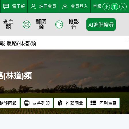
電子報
註冊會員
會員登入
字級
小
中
大
查主
翻圖
搜影
AI進階搜尋
- 農業知識入口網
題
鑑
音
:::
-農路(林道)類
(林道)類
錯誤回報
友善列印
推薦詞彙
回列表頁