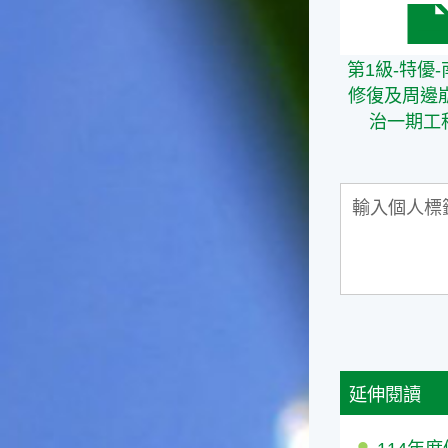
台灣屬於亞熱帶氣候，所以此
第1級-特優
時的實際氣候和節氣名稱會不
太一致，天氣依然十分炎熱，
第1級-特優
大概要再經過兩個月後，才能
感受到明顯的季節改變。◎節
修復及周邊
氣小農夫我國以農立國，在大
治一期工程
暑過後，秋天的開始是以「立
秋」節氣為準。農夫們一定要
趕在立秋前後完成插秧工作，
否則再晚的話，就會影響稻作
的生長。因為二期稻作最怕的
是遇上低溫期，稻子會長不
好，所以選對時機插秧播種是
很重要的。◎節氣小漁夫在這
個時節，台灣周圍海域的水溫
仍然偏高，所以此時的漁獲還
是多屬於暖水魚，例如東部的
海域可以捕獲到鮮美的立翅旗
魚，在高雄外海有小串、烏
延伸閱讀
賊，澎湖附近則有鰆、蝦可以
捕獲。◎節氣小園丁這個節氣
是龍眼的盛產期，「龍眼」是