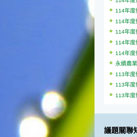
114年
一般家庭在喜慶時常選用的水
114年
果。在民間，人們相信吃了龍
眼肉，子孫會做大官，而且龍
114年
眼又稱為「福圓」，所以有句
114年
俗諺是這麼說的：「食福圓生
子生孫中狀元」，可見龍眼在
114年
民間流傳的說法中是種有「福
氣」的水果喔！◎節氣生活在
114年
這個節氣裡，最重要的節日就
永續農
是八月八日的父親節了。或許
因為父親節不一定逢到星期日
113年
的關係，父親節在感覺上似乎
沒有母親節來得熱絡。不過，
113年
父親為家庭付出的辛苦與努力
113年
可不亞於母親喔！小朋友應該
趁著一年一度的父親節，對爸
爸表達出心中的敬重與關愛，
相信平日辛勞的爸爸知道你的
心意後，一定會非常高興的。
◎節氣俗諺1.「雷打秋，年冬
議題關聯
高地半收，低地水漂流」這句