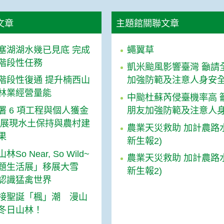
文章
主題館關聯文章
塞湖湖水幾已見底 完成
蠅翼草
階段性任務
凱米颱風影響臺灣 籲請
階段性復通 提升楠西山
加強防範及注意人身安
林業經營量能
中颱杜蘇芮侵臺機率高 
署 6 項工程與個人獲金
朋友加強防範及注意人
 展現水土保持與農村建
農業天災救助 加計農路
果
新生報2)
So Near, So Wild~
農業天災救助 加計農路
題生活展」移展大雪
新生報2)
認識猛禽世界
接聖誕「楓」潮 漫山
冬日山林！