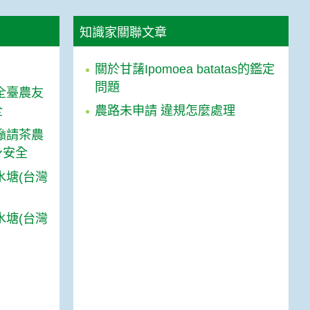
知識家關聯文章
關於甘藷Ipomoea batatas的鑑定
問題
全臺農友
全
農路未申請 違規怎麼處理
籲請茶農
身安全
水塘(台灣
水塘(台灣