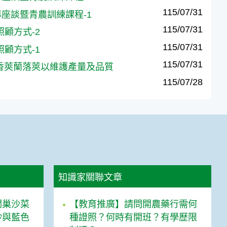
115/07/31
繫輔導座談暨青農訓練課程-1
115/07/31
及照顧方式-2
115/07/31
及照顧方式-1
115/07/31
理 降低香莢蘭落莢以維護產量及品質
115/07/28
知識家關聯文章
開巢沙菜
【教育推廣】請問開農藥行需何
紗與藍色
種證照？何時有開班？有學歷限