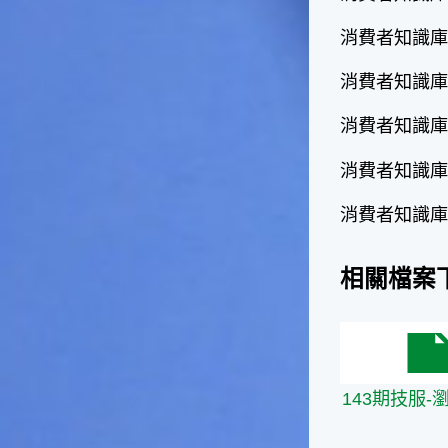
影響很大。☆節氣小漁夫在這
消費者知識庫
個時節，台灣周圍的海域大多
佈滿暖水魚群，如：東北海域
消費者知識庫 
有魷魚，基隆外海有小卷、赤
宗，彰化海域則有黃鰭鯛等漁
獲。這些都是漁夫們漁獲的重
消費者知識庫 
點海域喔！不過，夏天吃海鮮
除了享受美味之外，一定要相
消費者知識庫 
當重視保鮮和衛生的問題，因
為溫度太高容易發生食物腐
消費者知識庫 
化、變質的問題。若是吃了不
新鮮、不乾淨的東西，可是會
生病的喲！☆節氣小園丁有句
相關檔案
話說「大暑吃鳳梨」，表示這
個時節的鳳梨最好吃，味道最
甜美，是品嚐的好時機喔！鳳
143期技服-
梨不僅是水果，它也被當成烹
調菜餚時的甜美食材，十分可
143期技服-瀏
口。鳳梨的閩南語發音和「旺
來」雷同，所以也被用來作為
祈求平安吉祥、生意興隆的象