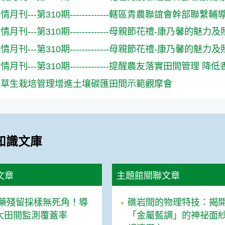
月刊---第310期-------------轄區青農聯誼會幹部聯
月刊---第310期-------------母親節花禮-康乃馨的魅力
月刊---第310期-------------母親節花禮-康乃馨的魅力
月刊---第310期-------------提醒農友落實田間管
園草生栽培管理增進土壤碳匯田間示範觀摩會
知識文庫
文章
主題館關聯文章
藥殘留採樣無死角！導
礁岩間的物理特技：揭
擴大田間監測覆蓋率
「金屬藍調」的神祕面