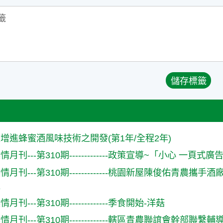
增進蜂蜜酒風味技術之開發(第1年/全程2年)
月刊---第310期-------------政策宣導~「小心 一頁式
情月刊---第310期-------------桃園新屋陳俊佑青
生
刊---第310期-------------季食開始-洋菇
月刊---第310期-------------轄區青農聯誼會幹部聯