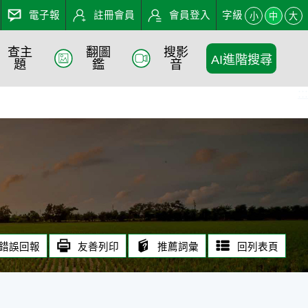
電子報
註冊會員
會員登入
字級
小
中
大
查主
翻圖
搜影
AI進階搜尋
題
鑑
音
:::
錯誤回報
友善列印
推薦詞彙
回列表頁