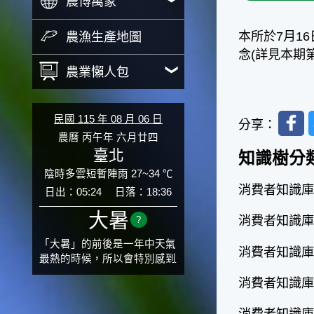
農博萬象
本所於7月1
農漁生產地圖
念(詳見本期第
農業懶人包
Faceb
民國 115 年 08 月 06 日
分享：
農曆 丙午年 六月廿四
臺北
知識樹分
陰時多雲短暫陣雨 27~34 ℃
消費者知識庫
日出：05:24
日落：18:36
大暑
消費者知識庫 
?
「大暑」的前後是一年中天氣
消費者知識庫 
最熱的時候，所以會特別感到
氣候炙熱難耐。有句俗話「小
消費者知識庫 
暑大暑無君子」，它的意思是
說：小暑、大暑這兩個節氣的