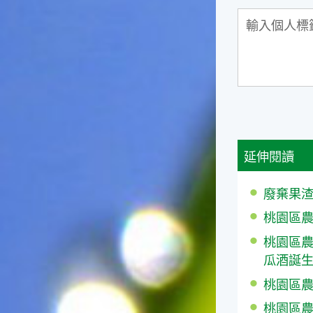
徵。☆節氣生活大暑節氣裡，
重要的民俗節慶首推農曆六月
十五日的「半年節」。由於農
曆六月十五日是全年的一半，
所以在這一天拜完神明後，全
家會一起吃「半年圓」，而
「半年圓」是用糯米磨成粉再
和上紅麵搓成的，大多會煮成
甜食來品嚐，象徵意義是團圓
與甜蜜喔！☆節氣俗諺1.「大
暑熱不透，大水風颱到」這句
延伸閱讀
俗諺的意思是：大暑這一天如
果不熱，就表示氣候不順，今
廢棄果渣
年內必須特別注意水災或風
災，以免影響到農作物的收成
桃園區農情
喔！2.「熱在大小暑，好有雷
桃園區農
陣雨」這句俗諺的意思是：
大、小暑時節，炎夏天氣常常
瓜酒誕
熱得讓人受不了，還好常會有
桃園區農情月
午後雷陣雨出現，藉此舒緩了
炎夏所帶來的酷熱。
桃園區農情