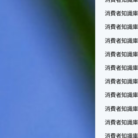
消費者知識庫 
天氣十分酷熱，很多人因為熱
到受不了，就不顧面子把衣服
消費者知識庫 
脫掉，這樣子不但不禮貌，也
失去君子風範了。在夏天裡，
消費者知識庫 
午後下場雷陣雨是稀鬆平常
的，不過如果連著好幾天都沒
消費者知識庫 
有下雷陣雨的話，可就要注意
天氣預報，看看是否有颱風要
來了，並且做好防颱準備。因
消費者知識庫
為這個時節是颱風最頻繁的時
節，而這種情形是颱風即將大
消費者知識庫
舉來襲的警訊喔！☆節氣小農
夫這個時節是二期水稻插秧的
消費者知識庫
好時機，所以田區所需要的水
量會增加，如果在這時候發生
消費者知識庫 
乾旱缺水的情形，就會迫使農
夫們休耕。相反的，如果因颱
消費者知識庫 
風來襲帶來過多的雨水，就會
毀掉農夫們辛苦栽種的作物。
消費者知識庫 
所以民間有「大暑大落大死，
無落無死」這句諺語，表示大
消費者知識庫
暑時節的雨水量對稻作的生長