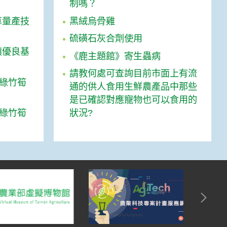
制嗎？
草量產技
黑絨烏骨雞
硫磺石灰合劑使用
讓優良基
《鹿主題館》寄生蟲病
請教何處可查詢目前市面上有流
證綠竹筍
通的供人食用生鮮農產品中那些
是已確認對應寵物也可以食用的
證綠竹筍
狀況?