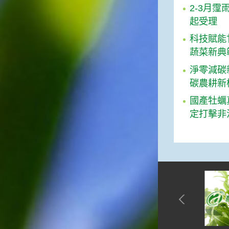
​2-3月
起受理
科技賦能
蔬菜新典
淨零減碳
碳農耕新
國產牡蠣
定打擊非