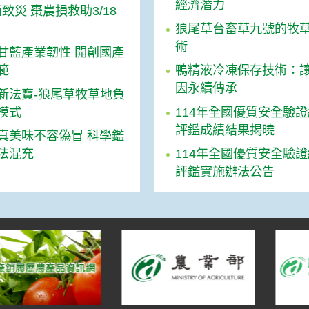
經濟潛力
霪雨致災 棗農損救助3/18
狼尾草台畜草九號的牧
術
甘藍產業韌性 開創國產
範
鴨精液冷凍保存技術：
因永續傳承
新法寶-狼尾草牧草地負
模式
114年全國優質安全驗
評鑑成績結果揭曉
真美味不容偽冒 科學鑑
法混充
114年全國優質安全驗
評鑑實施辦法公告