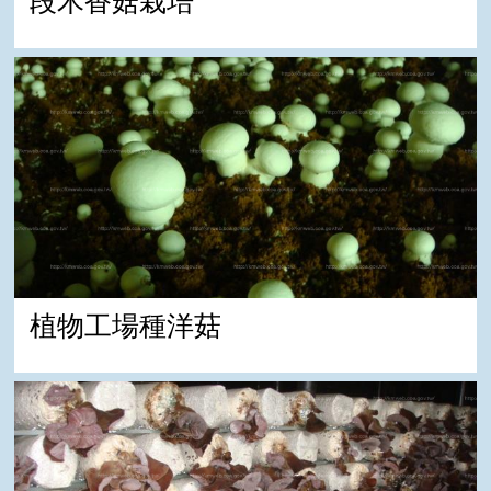
段木香菇栽培
植物工場種洋菇
植物工場種洋菇
傳統菇寮栽培木耳