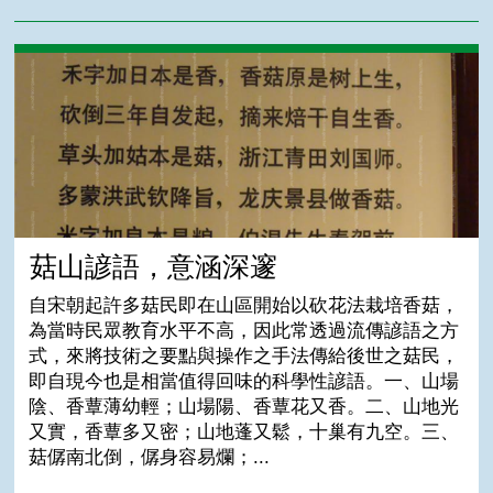
菇山諺語，意涵深邃
菇山諺語，意涵深邃
自宋朝起許多菇民即在山區開始以砍花法栽培香菇，
為當時民眾教育水平不高，因此常透過流傳諺語之方
式，來將技術之要點與操作之手法傳給後世之菇民，
即自現今也是相當值得回味的科學性諺語。一、山場
陰、香蕈薄幼輕；山場陽、香蕈花又香。二、山地光
又實，香蕈多又密；山地蓬又鬆，十巢有九空。三、
菇僝南北倒，僝身容易爛；...