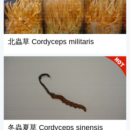
北蟲草 Cordyceps militaris
冬蟲夏草 Cordyceps sinensis
冬蟲夏草 Cordyceps sinensis