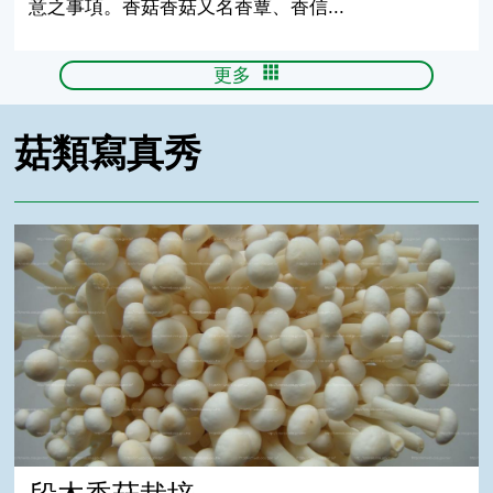
意之事項。香菇香菇又名香蕈、香信...
更多
菇類寫真秀
段木香菇栽培