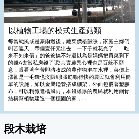
以植物工場的模式生產菇類
每當颱風或是豪雨過後，蔬菜價格飆漲，家庭主婦們
叫苦連天，帶個壹仟元出去，一下子就花光了，「吃
米不知米價」的爸爸搞不好還以為是媽媽把買菜剩下
的錢A去當私房錢了呢!其實農民心裡也是百般不願
意，眼看著辛苦即將收成的農作物泡在水裡，菜價上
漲卻是一毛錢也沒賺到!腦筋動得快的農民就會利用簡
單的設施，如以金屬錏管搭成棚架，外面包覆著塑膠
布，可以稍微遮檔風雨，本錢雄厚的農民就利用鋼骨
結構幫植物建造一個穩固的家，...
段木栽培