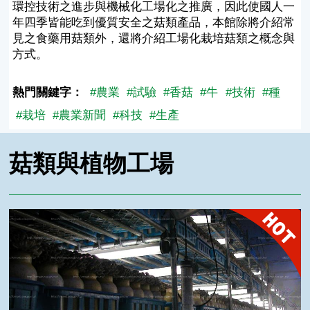
環控技術之進步與機械化工場化之推廣，因此使國人一
年四季皆能吃到優質安全之菇類產品，本館除將介紹常
見之食藥用菇類外，還將介紹工場化栽培菇類之概念與
方式。
熱門關鍵字：
#農業
#試驗
#香菇
#牛
#技術
#種
#栽培
#農業新聞
#科技
#生產
菇類與植物工場
以植物工場的模式生產菇類