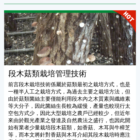
段木菇類栽培管理技術
段木菇類栽培管理技術
前言段木栽培技術係屬於菇類最初之栽培方式，也是
一種半人工之栽培方式，為過去主要之栽培方法，但
由於菇類菌絲主要僅能利用段木內之木質素與纖維素
等大分子，因此菌絲生長較為緩慢，產量也較現行太
空包方式少，因此大型栽培之農戶已經較少，但近年
來由於觀光產業之發達及自然農法之盛行，也因此開
始有業者少量栽培段木菇類，如香菇、木耳與牛樟芝
等，而本文將針對香菇與木耳介紹其段木栽培時應注