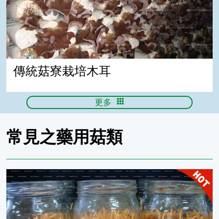
傳統菇寮栽培木耳
更多
常見之藥用菇類
北蟲草 Cordyceps militaris