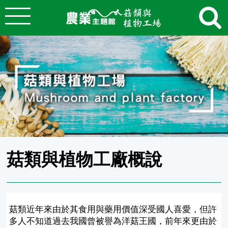
:::
跳到主要內容
農業知識入口網
:::
菇類與植物工廠概說
菇類近年來由於其食用與藥用價值深受國人喜愛，但許
多人不知道過去我國曾被譽為洋菇王國，前年來更由於