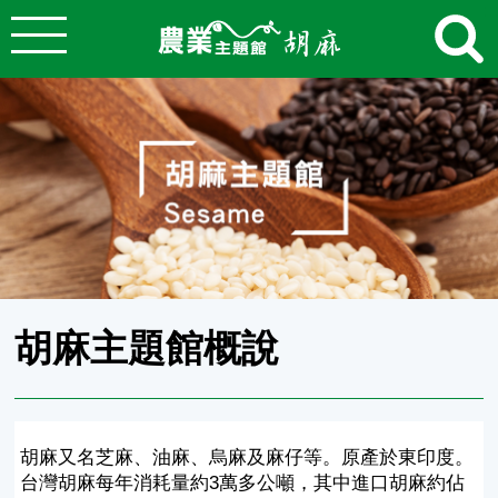
:::
跳到主要內容
農業知識入口網
:::
胡麻主題館概說
胡麻又名芝麻、油麻、烏麻及麻仔等。原產於東印度。
台灣胡麻每年消耗量約3萬多公噸，其中進口胡麻約佔