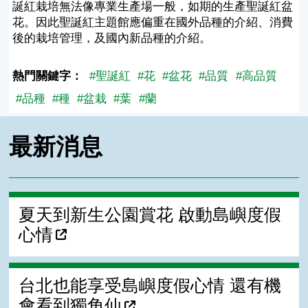
誕紅栽培無法像專業生產場一般，如期的生產聖誕紅盆
花。因此聖誕紅主題館應偏重在國外品種的介紹、消費
後的栽培管理，及國內新品種的介紹。
熱門關鍵字：
#聖誕紅
#花
#盆花
#品質
#高品質
#品種
#種
#盆栽
#葉
#蘭
最新消息
夏天到新生公園賞花 啟動島嶼度假
心情
台北也能享受島嶼度假心情 還有機
會看到獨角仙