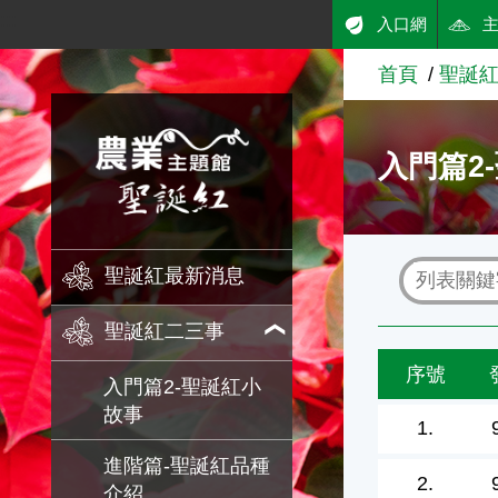
:::
入口網
跳到主要內容
首頁
聖誕
農業知識入口網
入門篇2
聖誕紅最新消息
聖誕紅二三事
序號
入門篇2-聖誕紅小
故事
1.
進階篇-聖誕紅品種
2.
介紹