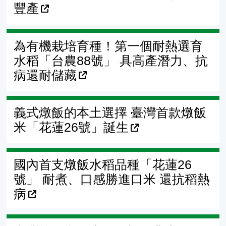
豐產
為有機栽培育種！第一個耐熱選育
水稻「台農88號」 具高產潛力、抗
病還耐儲藏
義式燉飯的本土選擇 臺灣首款燉飯
米「花蓮26號」誕生
國內首支燉飯水稻品種「花蓮26
號」 耐煮、口感勝進口米 還抗稻熱
病