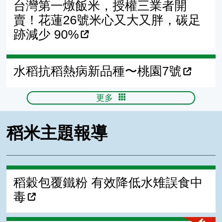
台灣第一燉飯米，授權三業者開
賣！花蓮26號米心又大又胖，碳足
跡減少 90%
水稻抗稻熱病新品種〜桃園7號
更多
稻米主題報導
稻穀包覆鐵粉 有效降低水雉誤食中
毒