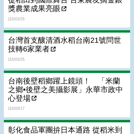
獎農業成果亮眼
115/03/25
台灣首支釀清酒水稻台南21號問世
技轉6家業者
115/03/25
台南後壁稻鄉躍上鏡頭！ 「米蘭
之鄉•後壁之美攝影展」永華市政中
心登場
115/03/17
彰化食品軍團拚日本通路 從稻米到