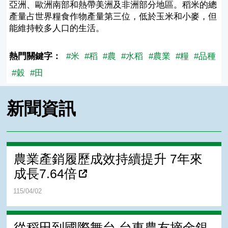
亞洲、歐洲南部和熱帶美洲及非洲部分地區。稻米的總
產量占世界糧食作物產量第三位，低於玉米和小麥，但
能維持較多人口的生活。
熱門關鍵字：
#米
#稻
#農
#水稻
#農業
#糧
#品種
#穀
#田
新聞資訊
農業產銷履歷成效持續提升 7年來
成長7.64倍
115/04/02
從稻田到國際舞台 台東農友摘金銀