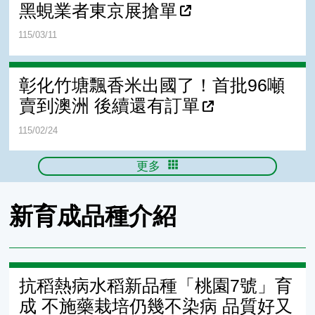
黑蜆業者東京展搶單
115/03/11
彰化竹塘飄香米出國了！首批96噸
賣到澳洲 後續還有訂單
115/02/24
更多
新育成品種介紹
抗稻熱病水稻新品種「桃園7號」育
成 不施藥栽培仍幾不染病 品質好又