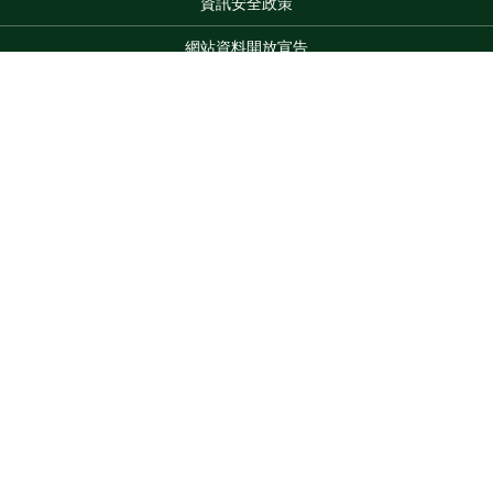
資訊安全政策
網站資料開放宣告
網站服務信箱
地址：100212 臺北市中正區南海路 37 號
Top
電話：(02)2381-2991
服務時間：AM8:30~PM5:30
版權所有 © 2026 MOA All Rights Reserved.
維護單位：農業部
農業試驗所