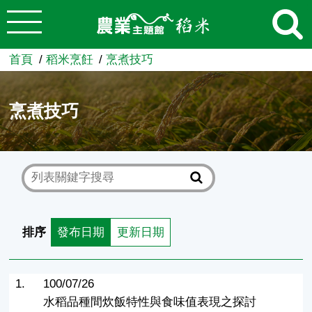
:::
跳到主要內容
農業知識入口網
首頁
稻米烹飪
烹煮技巧
烹煮技巧
排序
發布日期
更新日期
1.
100/07/26
水稻品種間炊飯特性與食味值表現之探討