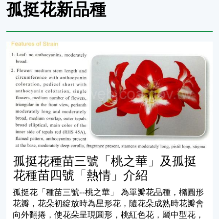
孤挺花新品種
孤挺花種苗三號「桃之華」及孤挺花種苗四號「熱情」介
孤挺花種苗三號「桃之華」及孤挺
花種苗四號「熱情」介紹
孤挺花「種苗三號--桃之華」 為單瓣花品種，橢圓形
花瓣，花朵初綻放時為星形花，隨花朵成熟時花瓣會
向外翻捲，使花朵呈現圓形，桃紅色花，屬中型花，