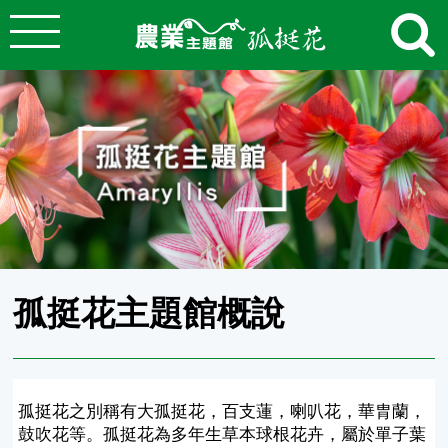
:::
跳到主要內容
農業知識入口網
:::
孤挺花主題館概說
孤挺花之別稱有大孤挺花，百支蓮，喇叭花，華胄蘭，
鼓吹花等。孤挺花為多年生草本球根花卉，屬於單子葉