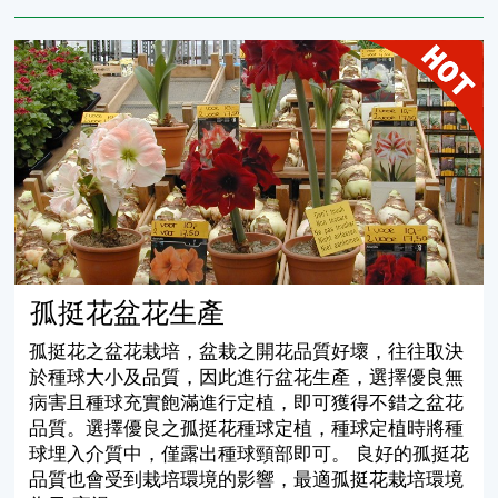
孤挺花盆花生產
孤挺花盆花生產
孤挺花之盆花栽培，盆栽之開花品質好壞，往往取決
於種球大小及品質，因此進行盆花生產，選擇優良無
病害且種球充實飽滿進行定植，即可獲得不錯之盆花
品質。選擇優良之孤挺花種球定植，種球定植時將種
球埋入介質中，僅露出種球頸部即可。 良好的孤挺花
品質也會受到栽培環境的影響，最適孤挺花栽培環境