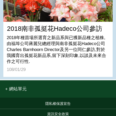
2018南非孤挺花Hadeco公司參訪
2018年種苗場所選育之新品系與已獲新品種之植株,
由福埠公司蔣麗兒總經理與南非孤挺花Hadeco公司
Charles Barnhoorn Director及另一位同仁參訪,對於
我國育出孤挺花新品系,留下深刻印象,以談及未來合
作之可行性.
108/01/29
網站單元
隱私權保護宣告
:::
資訊安全政策