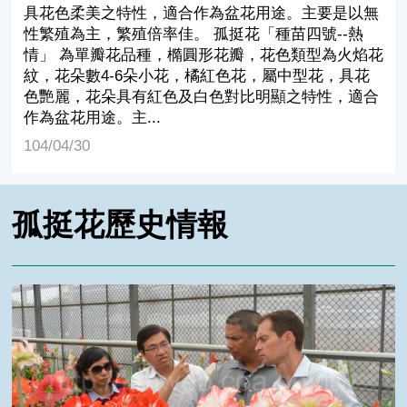
具花色柔美之特性，適合作為盆花用途。主要是以無
性繁殖為主，繁殖倍率佳。 孤挺花「種苗四號--熱
情」 為單瓣花品種，橢圓形花瓣，花色類型為火焰花
紋，花朵數4-6朵小花，橘紅色花，屬中型花，具花
色艷麗，花朵具有紅色及白色對比明顯之特性，適合
作為盆花用途。主...
104/04/30
孤挺花歷史情報
2018南非孤挺花Hadeco公司參訪