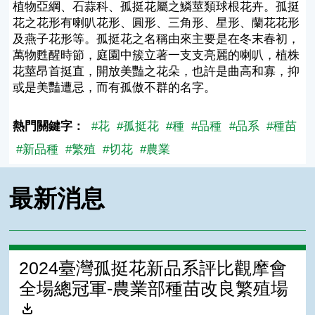
植物亞綱、石蒜科、孤挺花屬之鱗莖類球根花卉。孤挺
花之花形有喇叭花形、圓形、三角形、星形、蘭花花形
及燕子花形等。孤挺花之名稱由來主要是在冬末春初，
萬物甦醒時節，庭園中簇立著一支支亮麗的喇叭，植株
花莖昂首挺直，開放美豔之花朵，也許是曲高和寡，抑
或是美豔遭忌，而有孤傲不群的名字。
熱門關鍵字：
#花
#孤挺花
#種
#品種
#品系
#種苗
#新品種
#繁殖
#切花
#農業
最新消息
2024臺灣孤挺花新品系評比觀摩會
全場總冠軍-農業部種苗改良繁殖場