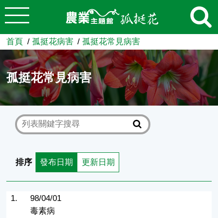
:::
跳到主要內容
農業知識入口網
首頁
孤挺花病害
孤挺花常見病害
孤挺花常見病害
排序
發布日期
更新日期
1.
98/04/01
毒素病