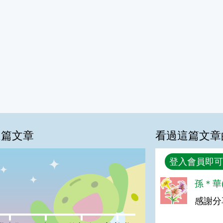
這篇文章
看過這篇文章
回覆
登入會員即可
0%
孫＊華(
感謝分
喜歡:0%
很實用:0%
夠新奇:0%
普普啦:0%