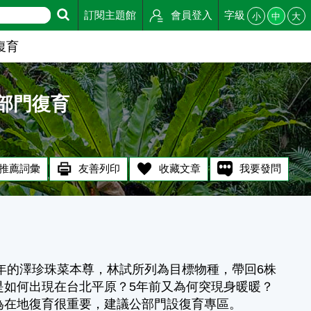
訂閱主題館
會員登入
字級
小
中
大
復育
部門復育
推薦詞彙
友善列印
收藏文章
我要發問
3年的澤珍珠菜本尊，林試所列為目標物種，帶回6株
是如何出現在台北平原？5年前又為何突現身暖暖？
為在地復育很重要，建議公部門設復育專區。