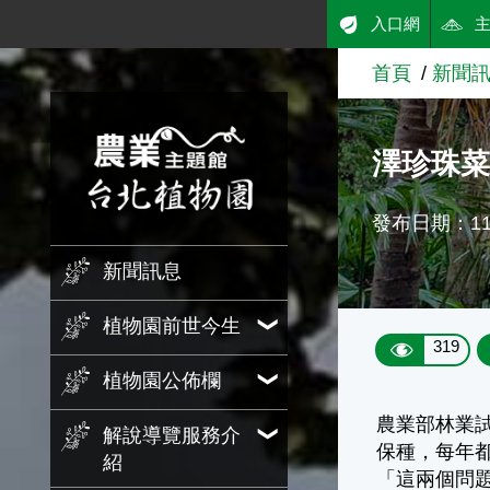
:::
入口網
跳到主要內容
首頁
新聞
農業知識入口網
澤珍珠菜
發布日期：114
新聞訊息
植物園前世今生
319
植物園公佈欄
農業部林業試
解說導覽服務介
保種，每年
紹
「這兩個問