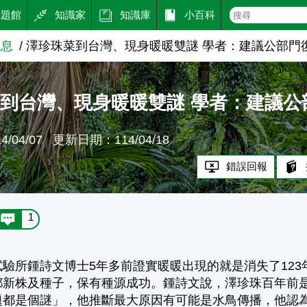
主題館
知識家
知識庫
小百科
訊息
澤珍珠菜到台灣、現身暖暖雙謎 學者：建議公部門
到台灣、現身暖暖雙謎 學者：建議公
/04/07
更新日期：114/04/18
錯誤回報
1
驗所鍾詩文博士5年多前證實暖暖出現的就是消失了12
都新株及種子，保有種源成功。鍾詩文說，澤珍珠百年前
題都是個謎」，他推斷最大原因有可能是水鳥傳播，他認