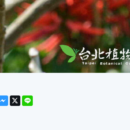
ook
Messenger
Twitter
Line