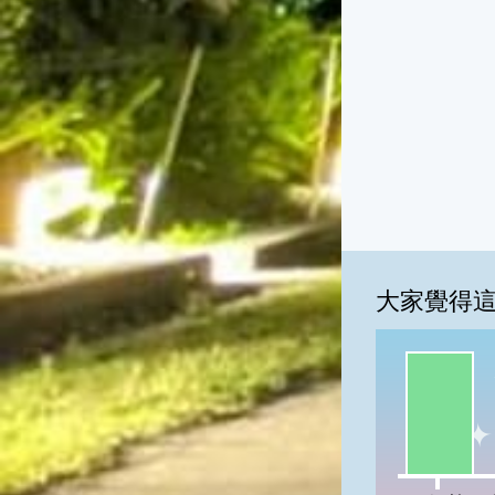
大家覺得
一級棒:10
我