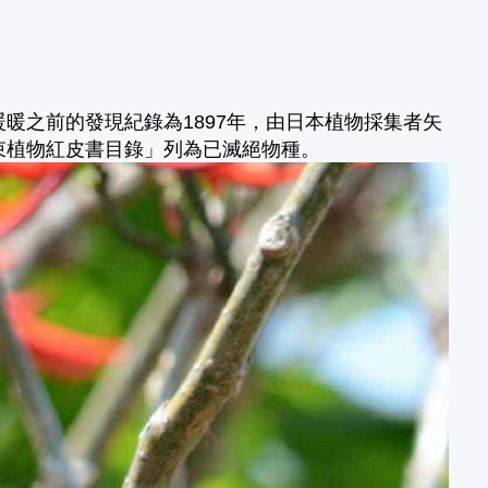
暖之前的發現紀錄為1897年，由日本植物採集者矢
束植物紅皮書目錄」列為已滅絕物種。