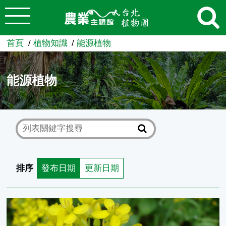
:::
跳到主要內容
農業知識入口網
首頁
植物知識
能源植物
能源植物
排序
發布日期
更新日期
油菜 Brassica campestris 十字花科