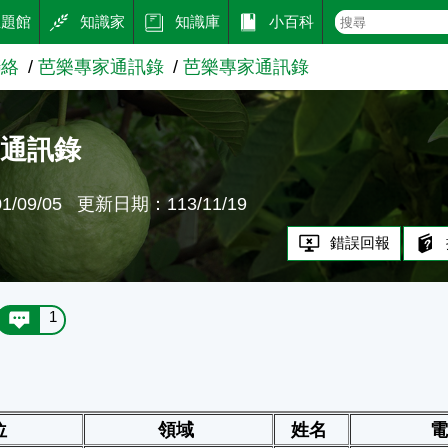
主題館
知識家
知識庫
小百科
聯絡
芭樂專家通訊錄
芭樂專家通訊錄
家通訊錄
/09/05
更新日期：113/11/19
錯誤回報
1
位
領域
姓名
電