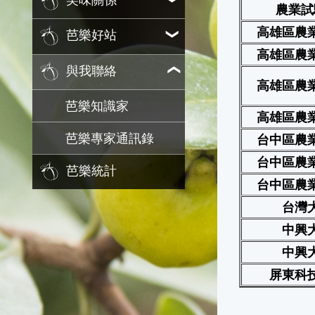
美味關係
農業試
高雄區農
芭樂好站
高雄區農
與我聯絡
高雄區農
芭樂知識家
高雄區農
芭樂專家通訊錄
台中區農
台中區農
芭樂統計
台中區農
台灣
中興
中興
屏東科