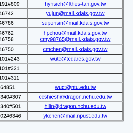
191#809
hyhsieh@fthes-tari.gov.tw
46742
yujun@mail.kdais.gov.tw
46786
supohsin@mail.kdais.gov.tw
46762
hpchou@mail.kdais.gov.tw
46758
cmy98765@mail.kdais.gov.tw
46750
cmchen@mail.kdais.gov.tw
101#243
wutc@tcdares.gov.tw
101#321
101#311
664851
wuct@ntu.edu.tw
0340#307
ccshiesh@dragon.nchu.edu.tw
0340#501
hllin@dragon.nchu.edu.tw
202#6346
ykchen@mail.npust.edu.tw