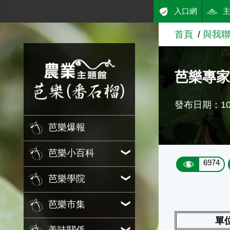
:::
入口網
跳到主要內容
首頁
與我
農業知識入口網
芭樂專
發布日期：101
芭樂爆報
芭樂小百科
6974
芭樂學院
芭樂市集
單