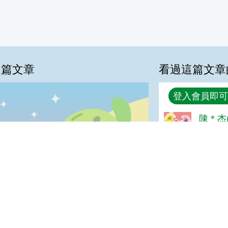
這篇文章
看過這篇文章
回覆
登入會員即可
%
陳＊杰(
很好
普普啦:12%
喜歡:0%
很實用:0%
夠新奇:0%
我喜歡
很實用
夠新奇
普普啦
登入會員即可參加投票