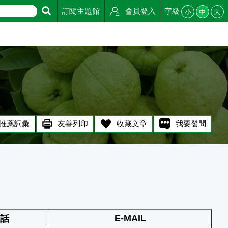
訂閱主題館
會員登入
字級
小
中
大
推薦詞彙
友善列印
收藏文章
我要發問
E-MAIL
話