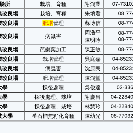
07-7310
驗所
栽培、育種
謝鴻業
08-77
業改良場
栽培、育種
朱堉君
08-77
業改良場
肥培
管理
蘇博信
周浩平
08-77
業改良場
病蟲害
08-77
陳明吟
08-77
業改良場
芭樂葉加工
陳正敏
04-8523
業改良場
栽培管理
吳庭嘉
04-8523
業改良場
病蟲害
沈原民
04-8523
業改良場
肥培管理
陳鴻堂
02-33
大學
採後處理
吳俊達
04-2284
大學
採後處理、栽培
謝慶昌
04-2284
大學
採後處理、栽培
林慧玲
08-7703
技大學
番石榴無籽化育種
陳幼光