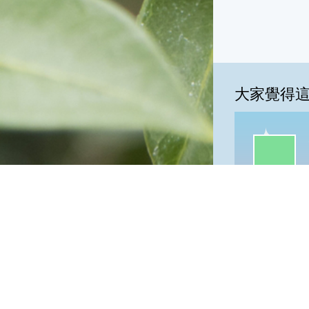
大家覺得
一級棒:88
我
一級棒