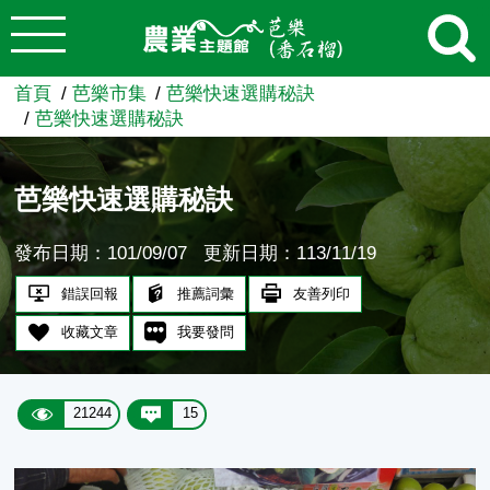
:::
跳到主要內容
農業知識入口網
首頁
芭樂市集
芭樂快速選購秘訣
芭樂快速選購秘訣
芭樂快速選購秘訣
發布日期：101/09/07
更新日期：113/11/19
錯誤回報
推薦詞彙
友善列印
收藏文章
我要發問
21244
15