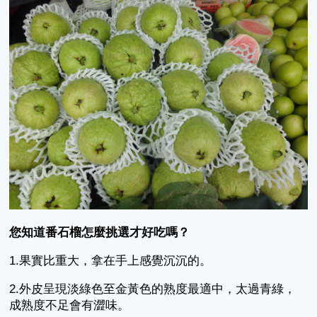
您知道番石榴怎麼挑選才好吃嗎？
1.果實比重大，拿在手上感覺沉沉的。
2.外皮呈現淡綠色至金黃色的熟度最適中，太過青綠，
成熟度不足會有澀味。