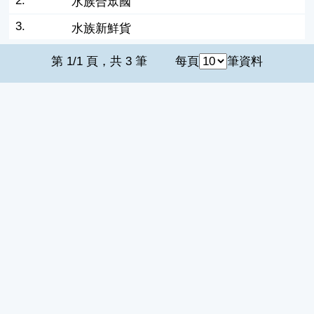
2.
水族合眾國
3.
水族新鮮貨
第 1/1 頁，共 3 筆
每頁
筆資料