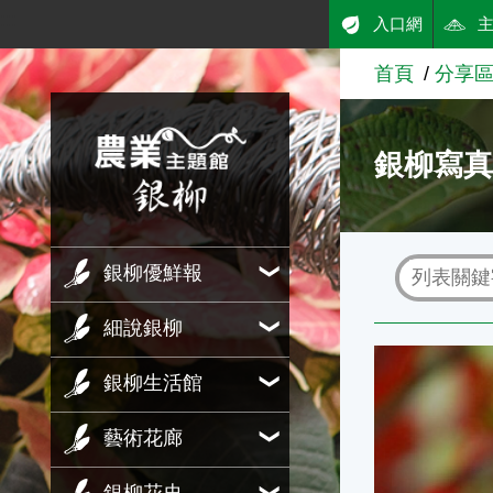
:::
入口網
跳到主要內容
首頁
分享
農業知識入口網
銀柳寫
銀柳優鮮報
細說銀柳
近看銀柳寫真
銀柳生活館
藝術花廊