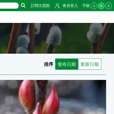
訂閱主題館
會員登入
字級
小
中
大
排序
發布日期
更新日期
真