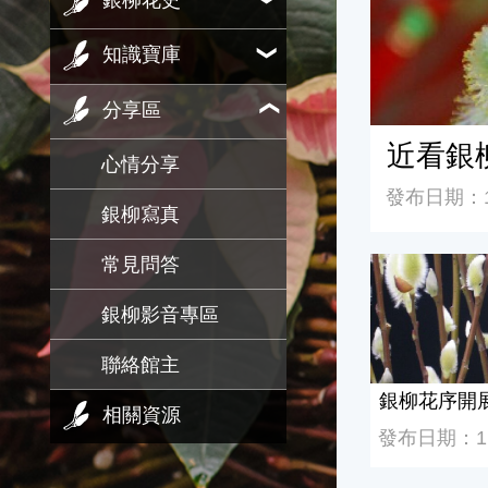
銀柳花史
知識寶庫
分享區
近看銀
心情分享
發布日期：11
銀柳寫真
常見問答
銀柳花序開展
銀柳影音專區
聯絡館主
銀柳花序開
相關資源
發布日期：113