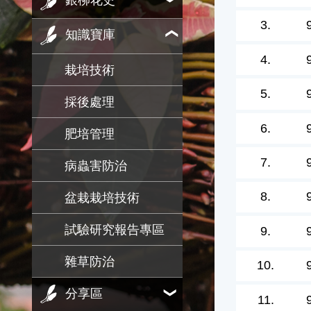
銀柳花史
3.
知識寶庫
4.
栽培技術
5.
採後處理
6.
肥培管理
7.
病蟲害防治
8.
盆栽栽培技術
試驗研究報告專區
9.
雜草防治
10.
分享區
11.