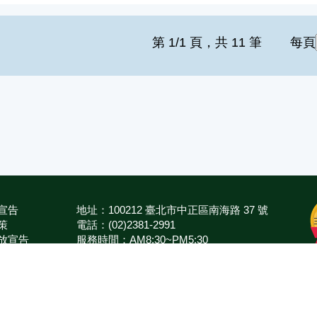
第 1/1 頁，共 11 筆
每頁
宣告
地址：100212 臺北市中正區南海路 37 號
策
電話：(02)2381-2991
放宣告
服務時間：AM8:30~PM5:30
箱
版權所有 © 2026 MOA All Rights Reserved.
農業部
花蓮區農業改良場