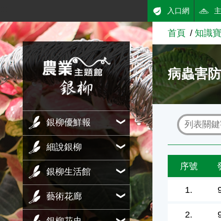
:::
入口網
跳到主要內容
首頁
知識
農業知識入口網
病蟲害
銀柳優鮮報
細說銀柳
序號
銀柳生活館
1.
藝術花廊
2.