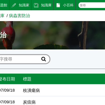
主題館
知識家
知識庫
小百科
寶庫
病蟲害防治
防治
發布日期
標題
97/09/18
枝潰瘍病
97/09/18
炭疽病