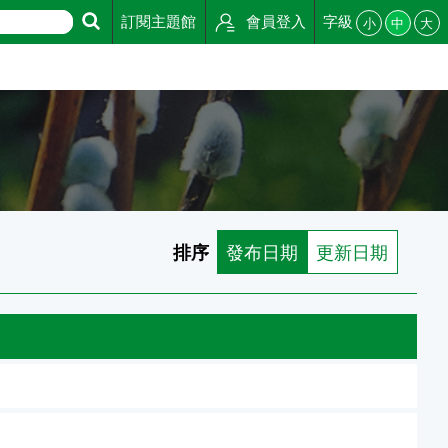
訂閱主題館
會員登入
字級
小
中
大
排序
發布日期
更新日期