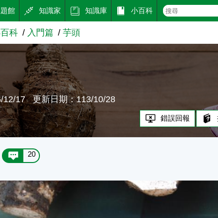
主題館
知識家
知識庫
小百科
小百科
入門篇
芋頭
12/17
更新日期：113/10/28
錯誤回報
20