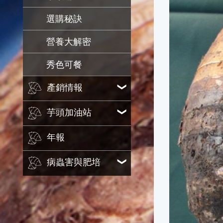
選購秘訣
營養大解密
秀色可餐
產銷情報
芋頭加油站
年報
病蟲害與肥培