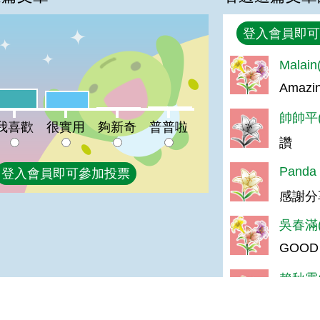
回覆
登入會員即可
Malai
%
Amazin
喜歡:24%
很實用:21%
普普啦:2%
夠新奇:1%
帥帥平(
我喜歡
很實用
夠新奇
普普啦
讚
Panda
登入會員即可參加投票
感謝分
吳春滿(
GOOD
賴秋霞(
感謝分