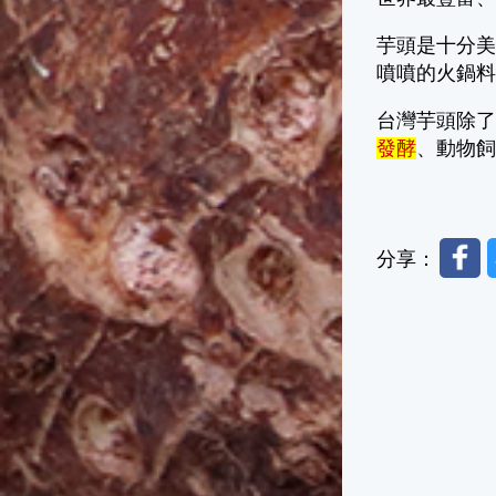
芋頭是十分
噴噴的火鍋
台灣芋頭除
發酵
、動物
Faceb
分享：