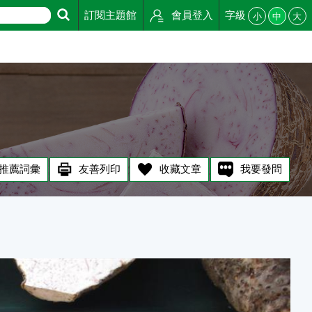
訂閱主題館
會員登入
字級
小
中
大
推薦詞彙
友善列印
收藏文章
我要發問