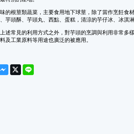
美味的根莖類蔬菜，主要食用地下球莖，除了當作烹飪食
料、芋頭酥、芋頭丸、西點、蛋糕，清涼的芋仔冰、冰淇
了上述常見的利用方式之外，對芋頭的烹調與利用非常多
飼料及工業原料等用途也廣泛的被應用。
ook
Messenger
Twitter
Line