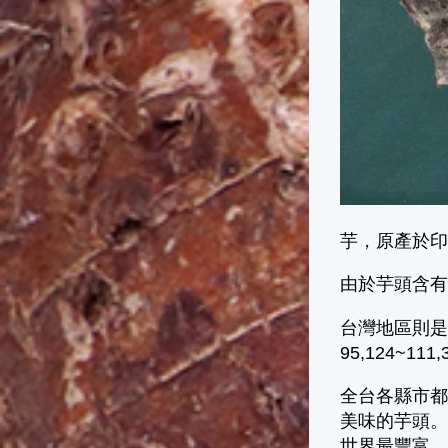
芋，原產於
由於芋頭含
台灣地區則是重
95,124~11
全台各縣市
美味的芋頭。
世界最豐富