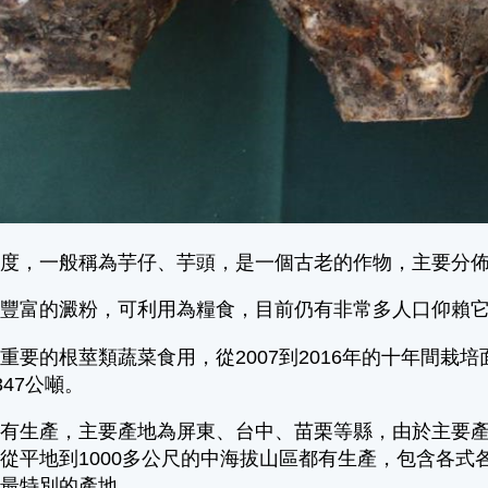
印度，一般稱為芋仔、芋頭，是一個古老的作物，主要分
有豐富的澱粉，可利用為糧食，目前仍有非常多人口仰賴
要的根莖類蔬菜食用，從2007到2016年的十年間栽培面積
1,347公噸。
都有生產，主要產地為屏東、台中、苗栗等縣，由於主要
從平地到1000多公尺的中海拔山區都有生產，包含各
、最特別的產地。