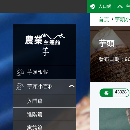
:::
入口網
跳到主要內容
首頁
芋頭
農業知識入口網
芋頭
發布日期：96/
芋頭報報
芋頭小百科
43028
入門篇
進階篇
家族篇