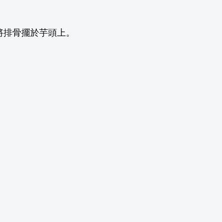
將排骨擺於芋頭上。