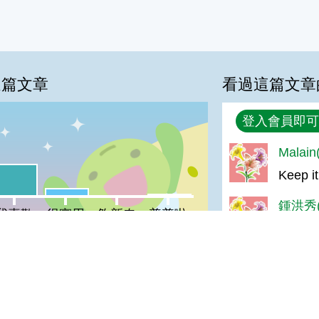
這篇文章
看過這篇文章
回覆
登入會員即可
Malai
%
喜歡:40%
Keep it
很實用:9%
普普啦:2%
夠新奇:0%
鍾洪秀(
我喜歡
很實用
夠新奇
普普啦
good~
王＊玲(
登入會員即可參加投票
讚啦
阿倫(達