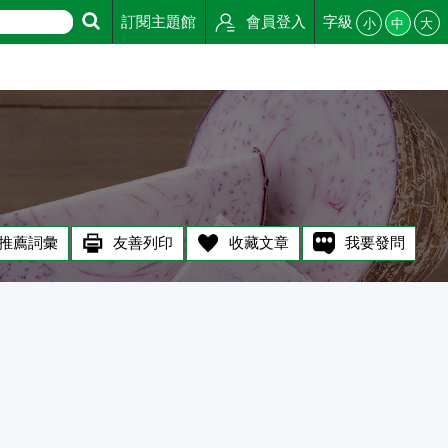
訂閱主題館
會員登入
字級
小
中
大
推薦詞彙
友善列印
收藏文章
我要發問