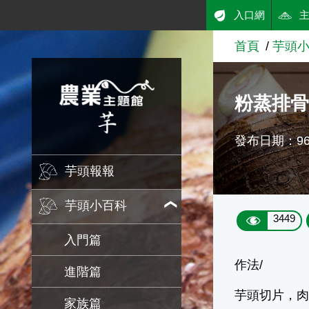
:::
入口網
跳到主要內容
首頁
芋頭
農業知識入口網
粉蒸排
發布日期：96/
芋頭報報
芋頭小百科
3449
入門篇
作法/
進階篇
芋頭切片，肉
家族篇