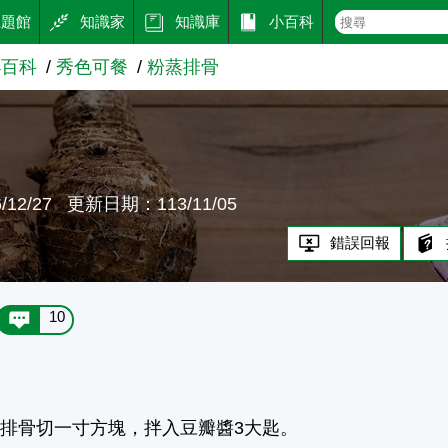
主題館
知識家
知識庫
小百科
小百科
秀色可餐
粉蒸排骨
骨
12/27
更新日期：113/11/05
錯誤回報
10
排骨切一寸方塊，拌入豆瓣醬3大匙。