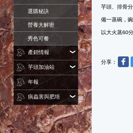
芋頭、排骨
選購秘訣
備一蒸碗，豌
營養大解密
以大火蒸60
秀色可餐
產銷情報
Faceb
分享：
芋頭加油站
年報
病蟲害與肥培