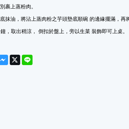
分別裹上蒸粉肉。
底抹油，將沾上蒸肉粉之芋頭墊底順碗 的邊緣擺滿，再
分鐘，取出稍涼， 倒扣於盤上，旁以生菜 裝飾即可上桌。
ook
Messenger
Twitter
Line