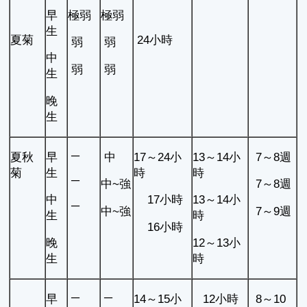
早
極弱
極弱
生
夏菊
24小時
弱
弱
中
弱
弱
生
晚
生
─
夏秋
早
中
17～24小
13～14小
7～8週
菊
生
時
時
─
中~強
7～8週
中
17小時
13～14小
─
中~強
7～9週
生
時
16小時
晚
12～13小
生
時
─
─
早
14～15小
12小時
8～10