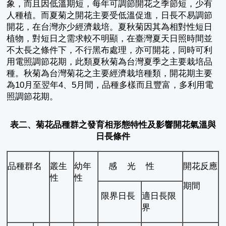
象，而且因低溫期短，每年可調節開花之季節短，少有
人種植。而夏菊之開花主要受低溫促進，日長不易調節
開花，在台灣亦少經濟栽培。夏秋菊因其為相對性短日
植物，對短日之需求較不明顯，在臺灣夏天日照時間並
不太長之條件下，不行黑布處理，亦可開花，同時可利
用電照調節花期，此類夏秋菊為台灣夏季之主要栽培品
種。秋菊為台灣菊花之主要經濟栽培種類，開花期主要
為10月至翌年4、5月間，品種多樣而且豐富，多利用電
照調節花期。
表二、菊花品種群之發育相形態特性及影響開花氣溫與
日長條件
品種群名
叢生
幼年
感 光 性
開花反應
性
性
期間
限界日長
適日長限
界