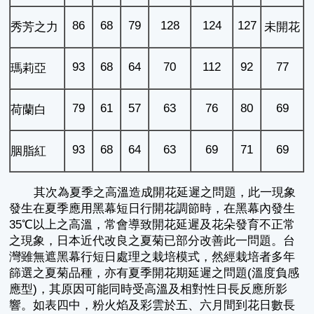
86
68
79
128
124
127
秀芳之力
未開花
93
68
64
70
112
92
77
瑪莉亞
79
61
57
63
76
80
69
荷蘭白
93
68
64
63
69
71
69
胭脂紅
其次為夏季之高溫造成開花延遲之問題，此一現象
發生在夏季應用黑幕短日行開花調節時，在黑幕內發生
35℃以上之高溫，常會導致開花延遲及花朵發育不正常
之現象，日本近代改良之夏菊已部分改善此一問題。台
灣雖無遮黑幕行短日處理之栽培模式，然經栽培者多年
篩選之夏菊品種，亦有夏季開花期延遲之問題(溫度負感
應型)，其原因可能同時受高溫及相對性日長反應所影
響。如表四中，粉火焰及彩雲於五、六月間到花日數長