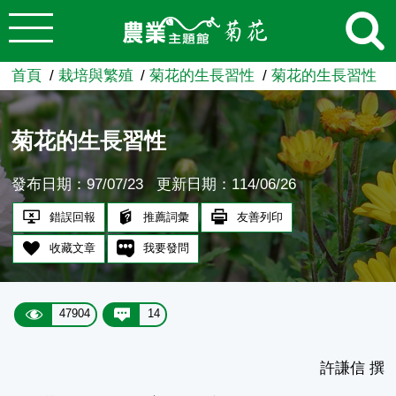
:::
跳到主要內容
農業知識入口網
首頁
栽培與繁殖
菊花的生長習性
菊花的生長習性
菊花的生長習性
發布日期：97/07/23
更新日期：114/06/26
錯誤回報
推薦詞彙
友善列印
收藏文章
我要發問
47904
14
許謙信 撰