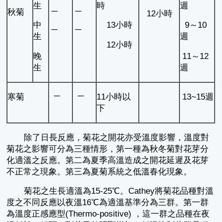
生
時
週
─
─
秋菊
12小時
中
13小時
9～10
─
─
生
週
12小時
晚
11～12
生
週
─
─
寒菊
11小時以
13~15週
下
除了日長反應，菊花之開花亦受溫度影響，溫度對
菊花之影響可分為三種情形，第一種為秋冬菊對花芽分
化適溫之反應。第二為夏季高溫造成之開花延遲及花芽
不正常之現象。第三為夏菊系統之低溫春化現象。
菊花之生長適溫為15-25℃。Cathey將菊花品種對溫
度之不同反應以夜溫16℃為適溫基準分為三群。第一群
為溫度正感應型(Thermo-positive) ，這一群之品種在夜