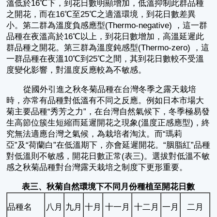
溫低於16℃下，到花日數明顯增加，低溫抑制此群品種
之開花，而在16℃至25℃之適溫環境，到花日數差異
小。第二群為溫度負感應型(Thermo-negative) ，這一群
品種在夜溫高於16℃以上，到花日數增加，高溫延遲此
群品種之開花。第三群為溫度鈍感型(Thermo-zero) ，這
一群品種在夜溫10℃到25℃之間，其到花日數較不受溫
度變化影響，對溫度反應較為不敏感。
從國外引進之秋冬菊品種在台灣冬季之露天栽培
時，亦常有品種對低溫有不同之反應。例如日本市場大
菊主要品種“秀芳之力”，在台灣自然氣候下，冬季極易發
生高節位簇生短縮而延遲開花之現象(溫度正感應型)，終
究無法適應台灣之氣候，為栽培者淘汰。而“瑪莉
亞”及“荷蘭白”在低溫期下，亦會延遲開花。“胭脂紅”品種
對低溫則不敏感，開花日數正常(表三)。選拔對低溫不敏
感之秋菊品種對台灣露天栽培之制度下更形重要。
表三、秋菊自然環境下不同月份種植至開花日數
品種名
八月
九月
十月
十一月
十二月
一月
二月