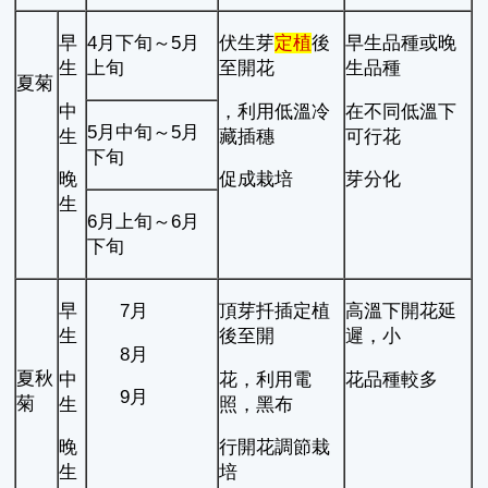
早
4月下旬～5月
伏生芽
定植
後
早生品種或晚
生
上旬
至開花
生品種
夏菊
中
，利用低溫冷
在不同低溫下
5月中旬～5月
生
藏插穗
可行花
下旬
晚
促成栽培
芽分化
生
6月上旬～6月
下旬
早
7月
頂芽扦插定植
高溫下開花延
生
後至開
遲，小
8月
夏秋
中
花，利用電
花品種較多
9月
菊
生
照，黑布
晚
行開花調節栽
生
培