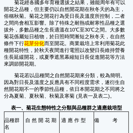
菊花經各國多年育種選拔之結果，雖能周年有可以
開花之品種，但主要仍以自然開花期在秋冬天的為主，
俗稱秋菊。菊花之開花行為受日長及溫度所控制，二者
之間尚會相互影響。除了特殊之耐熱或耐寒性品種之選
拔外，多數品種之生長適溫在10℃至30℃之間。大多數
菊花係屬短日植物，於日照時間漸短之秋冬天，在自然
條件下行
花芽分化
而至開花。商業栽培上常利用菊花此
種開花特性，於秋天夜間進行電照以改變日長維持營養
生長延緩開花，或夏季遮黑幕縮短日長促進開花等方法
來調節開花期。
菊花若以品種間之自然開花期來分類，較為簡明。
因為對日長及溫度之反應具有不同程度需求，遂衍生自
然開花期不一的季節性品種，依日本開花期之不同將之
分為夏菊、夏秋菊、秋菊及寒菊 (見表一及表二)。
表一、菊花生態特性之分類與品種群之適應栽培型
品種群
自 然 開 花 期
適 應 作 型
備 考
名