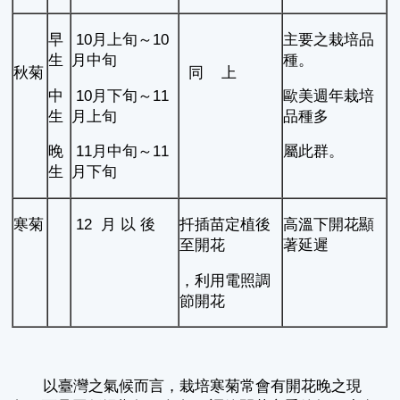
早
10月上旬～10
主要之栽培品
生
月中旬
種。
秋菊
同 上
中
10月下旬～11
歐美週年栽培
生
月上旬
品種多
晚
11月中旬～11
屬此群。
生
月下旬
寒菊
12 月 以 後
扦插苗定植後
高溫下開花顯
至開花
著延遲
，利用電照調
節開花
以臺灣之氣候而言，栽培寒菊常會有開花晚之現