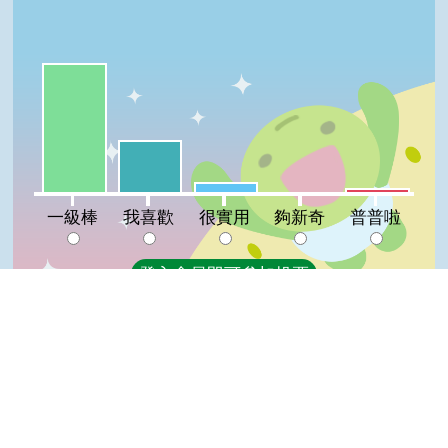
一級棒:67%
我喜歡:27%
很實用:5%
普普啦:2%
夠新奇:0%
一級棒
我喜歡
很實用
夠新奇
普普啦
登入會員即可參加投票
看過這篇文章的人說
4 則留言
Top
回覆
登入會員即可參加留言
婧(達人級會員)發表於 114/11/13