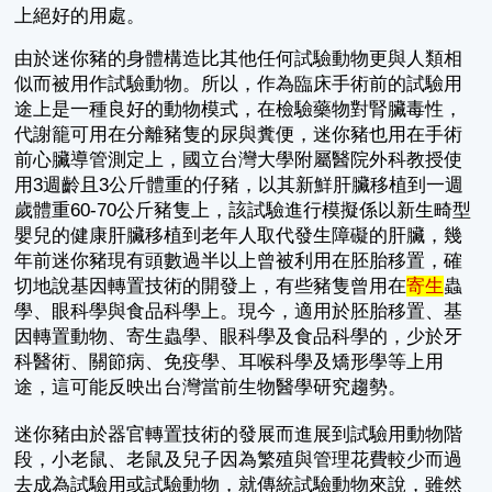
上絕好的用處。
由於迷你豬的身體構造比其他任何試驗動物更與人類相
似而被用作試驗動物。所以，作為臨床手術前的試驗用
途上是一種良好的動物模式，在檢驗藥物對腎臟毒性，
代謝籠可用在分離豬隻的尿與糞便，迷你豬也用在手術
前心臟導管測定上，國立台灣大學附屬醫院外科教授使
用3週齡且3公斤體重的仔豬，以其新鮮肝臟移植到一週
歲體重60-70公斤豬隻上，該試驗進行模擬係以新生畸型
嬰兒的健康肝臟移植到老年人取代發生障礙的肝臟，幾
年前迷你豬現有頭數過半以上曾被利用在胚胎移置，確
切地說基因轉置技術的開發上，有些豬隻曾用在
寄生
蟲
學、眼科學與食品科學上。現今，適用於胚胎移置、基
因轉置動物、寄生蟲學、眼科學及食品科學的，少於牙
科醫術、關節病、免疫學、耳喉科學及矯形學等上用
途，這可能反映出台灣當前生物醫學研究趨勢。
迷你豬由於器官轉置技術的發展而進展到試驗用動物階
段，小老鼠、老鼠及兒子因為繁殖與管理花費較少而過
去成為試驗用或試驗動物，就傳統試驗動物來說，雖然