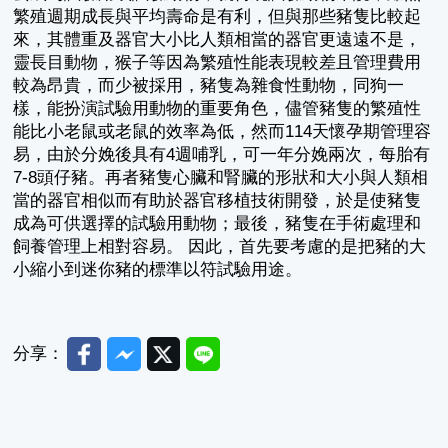
繁殖週期成長與平均壽命是有利，但與那些豬隻比較起
來，其體重及器官大小比人類相當的器官更遠遠不是，
靈長目動物，猴子等因為繁殖性能表現較差且管理費用
較為昂貴，而少被採用，豬隻為雜食性動物，同狗一
樣，能扮演試驗用動物的重要角色，儘管豬隻的繁殖性
能比小老鼠或老鼠的效率為低，然而114天懷孕期管理容
易，由於分娩後具有4週哺乳，可一年分娩兩次，每胎有
7-8頭仔豬。再者豬隻心臟和腎臟的形狀和大小與人類相
當的器官相似而有助於器官移植技術開發，於是使豬隻
成為可供選擇的試驗用動物；最後，豬隻在手術處理和
飼養管理上相對容易。 因此，首先要考慮的是把豬的大
小縮小到迷你豬的標準以符試驗用途。
Facebook
Messenger
Twitter
Line
分享：