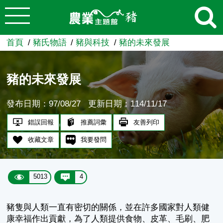
:::
跳到主要內容
農業知識入口網
首頁
豬氏物語
豬與科技
豬的未來發展
豬的未來發展
發布日期：97/08/27
更新日期：114/11/17
錯誤回報
推薦詞彙
友善列印
收藏文章
我要發問
5013
4
豬隻與人類一直有密切的關係，並在許多國家對人類健
康幸福作出貢獻，為了人類提供食物、皮革、毛刷、肥