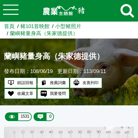
:::
跳到主要內容
農業知識入口網
首頁
豬101首映館
小型豬照片
蘭嶼豬量身高（朱家德提供）
蘭嶼豬量身高（朱家德提供）
發布日期：108/06/19
更新日期：113/09/11
錯誤回報
推薦詞彙
友善列印
收藏文章
我要發問
1531
0