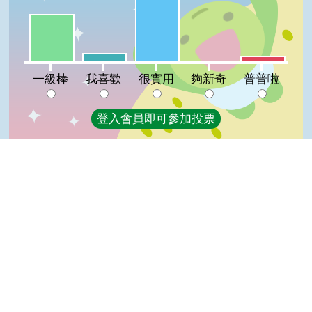
一級棒:35%
我喜歡:6%
普普啦:4%
夠新奇:0%
一級棒
我喜歡
很實用
夠新奇
普普啦
登入會員即可參加投票
看過這篇文章的人說
16 則留言
回覆
登入會員即可參加留言
Top
蔡美(達人級會員)發表於 114/08/24
讚喔
鍾洪秀(達人級會員)發表於 114/08/11
讚~