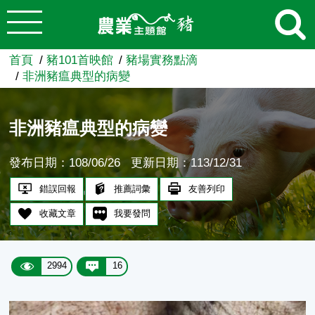
:::
跳到主要內容
農業知識入口網
首頁
豬101首映館
豬場實務點滴
非洲豬瘟典型的病變
非洲豬瘟典型的病變
發布日期：108/06/26
更新日期：113/12/31
錯誤回報
推薦詞彙
友善列印
收藏文章
我要發問
2994
16