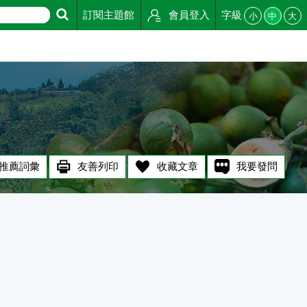
訂閱主題館
會員登入
字級
小
中
大
推薦詞彙
友善列印
收藏文章
我要發問