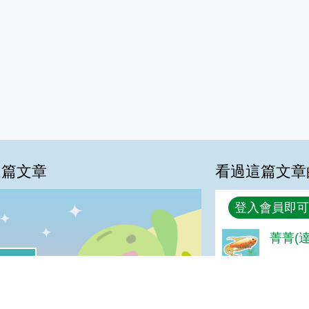
這篇文章
看過這篇文章
回覆
登入會員即可
菁菁(達
%
喜歡:42%
GOOD
很實用:13%
普普啦:3%
夠新奇:0%
美金(達
我喜歡
很實用
夠新奇
普普啦