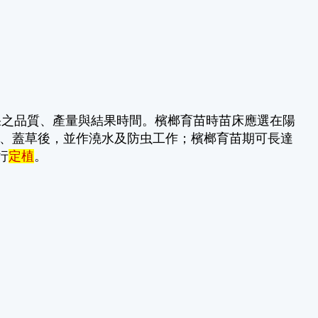
果之品質、產量與結果時間。檳榔育苗時苗床應選在陽
土、蓋草後，並作澆水及防虫工作；檳榔育苗期可長達
行
定植
。