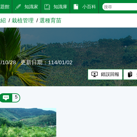
主題館
知識家
知識庫
小百科
介紹
栽植管理
選種育苗
苗
10/28
更新日期：114/01/02
錯誤回報
5