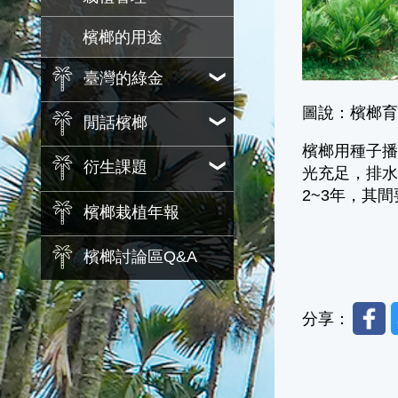
檳榔的用途
臺灣的綠金
圖說：檳榔
閒話檳榔
檳榔用種子
衍生課題
光充足，排水
2~3年，其
檳榔栽植年報
檳榔討論區Q&A
Faceb
分享：