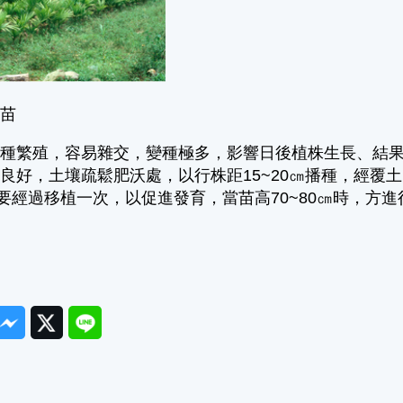
育苗
播種繁殖，容易雜交，變種極多，影響日後植株生長、結
良好，土壤疏鬆肥沃處，以行株距15~20㎝播種，經覆
間要經過移植一次，以促進發育，當苗高70~80㎝時，方進
ook
Messenger
Twitter
Line