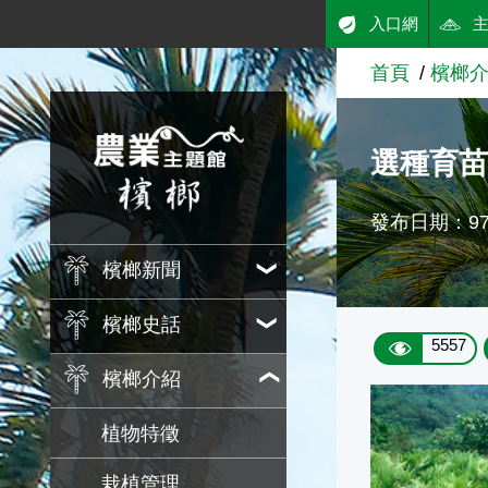
:::
入口網
跳到主要內容
首頁
檳榔
農業知識入口網
選種育
發布日期：97/
檳榔新聞
檳榔史話
5557
檳榔介紹
植物特徵
栽植管理