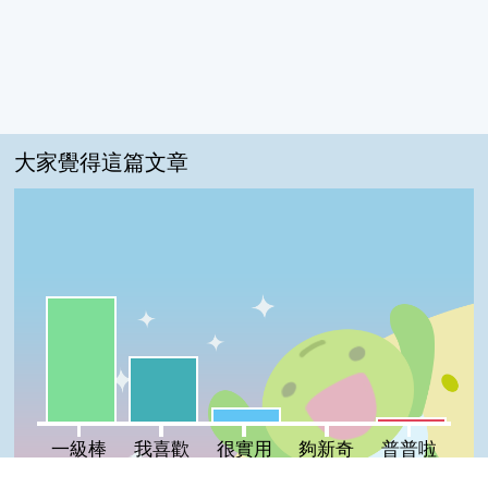
大家覺得這篇文章
一級棒:60%
我喜歡:31%
很實用:7%
普普啦:2%
夠新奇:0%
一級棒
我喜歡
很實用
夠新奇
普普啦