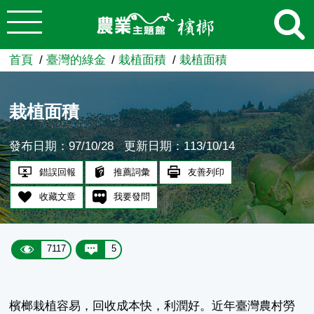
:::
跳到主要內容
農業知識入口網
首頁
臺灣的綠金
栽植面積
栽植面積
栽植面積
發布日期：97/10/28
更新日期：113/10/14
錯誤回報
推薦詞彙
友善列印
收藏文章
我要發問
7117
5
檳榔栽植容易，回收成本快，利潤好。近年臺灣農村勞