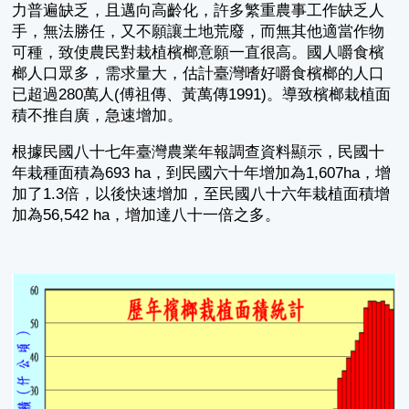
力普遍缺乏，且邁向高齡化，許多繁重農事工作缺乏人
手，無法勝任，又不願讓土地荒廢，而無其他適當作物
可種，致使農民對栽植檳榔意願一直很高。國人嚼食檳
榔人口眾多，需求量大，估計臺灣嗜好嚼食檳榔的人口
已超過280萬人(傅祖傳、黃萬傳1991)。導致檳榔栽植面
積不推自廣，急速增加。
根據民國八十七年臺灣農業年報調查資料顯示，民國十
年栽種面積為693 ha，到民國六十年增加為1,607ha，增
加了1.3倍，以後快速增加，至民國八十六年栽植面積增
加為56,542 ha，增加達八十一倍之多。