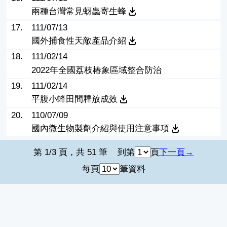
兩種台灣常見蚜蟲寄生蜂
17.
111/07/13
國外捕食性天敵產品介紹
18.
111/02/14
2022年全國荔枝椿象區域整合防治
19.
111/02/14
平腹小蜂田間釋放成效
20.
110/07/09
國內微生物製劑介紹與使用注意事項
第 1/3 頁，共 51 筆
到第
頁
下一頁
每頁
筆資料