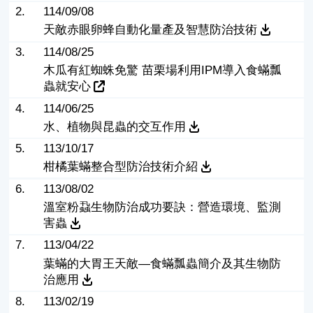
2.
114/09/08
天敵赤眼卵蜂自動化量產及智慧防治技術
3.
114/08/25
木瓜有紅蜘蛛免驚 苗栗場利用IPM導入食蟎瓢
蟲就安心
4.
114/06/25
水、植物與昆蟲的交互作用
5.
113/10/17
柑橘葉蟎整合型防治技術介紹
6.
113/08/02
溫室粉蝨生物防治成功要訣：營造環境、監測
害蟲
7.
113/04/22
葉蟎的大胃王天敵—食蟎瓢蟲簡介及其生物防
治應用
8.
113/02/19