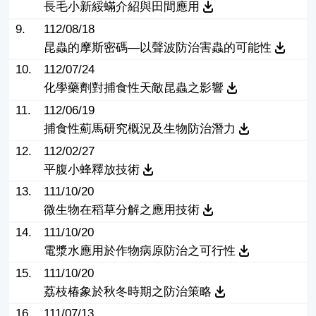
長毛小新綏蟎介紹與田間應用
9.
112/08/18
昆蟲的摩斯密碼—以聲波防治害蟲的可能性
10.
112/07/24
化學藥劑對捕食性天敵昆蟲之影響
11.
112/06/19
捕食性薊馬研究概況及生物防治潛力
12.
112/02/27
平腹小蜂釋放技術
13.
111/10/20
微生物在稻草分解之應用技術
14.
111/10/20
電漿水應用於作物病原防治之可行性
15.
111/10/20
荔枝椿象於秋冬時期之防治策略
16.
111/07/13