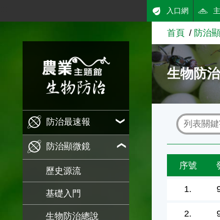
:::
入口網
跳到主要內容
首頁
防治
農業知識入口網
生物防
防治最速報
防治顯微鏡
序號
歷史源流
1.
基礎入門
2.
生物防治總說