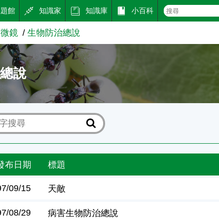
主題館
知識家
知識庫
小百科
顯微鏡
生物防治總說
治總說
發布日期
標題
97/09/15
天敵
97/08/29
病害生物防治總說