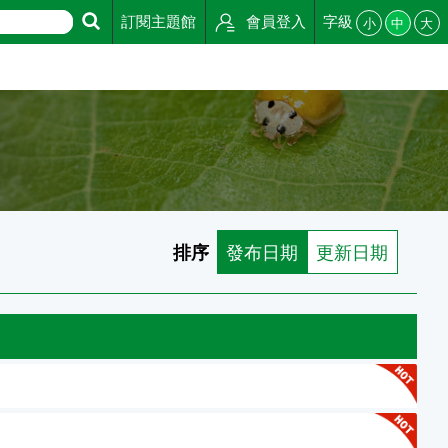
訂閱主題館
會員登入
字級
小
中
大
排序
發布日期
更新日期