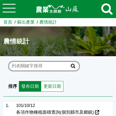
:::
跳到主要內容
農業知識入口網
首頁
蘇出產業
農情統計
農情統計
排序
發布日期
更新日期
1.
101/10/12
各項作物種植面積查詢(個別縣市及鄉鎮)