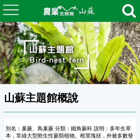
:::
跳到主要內容
農業知識入口網
:::
山蘇主題館概說
別名：巢蕨、鳥巢蕨 分類：鐵角蕨科 說明：多年生草
本，常綠大型附生性蕨類植物。根莖塊狀，外被多數發