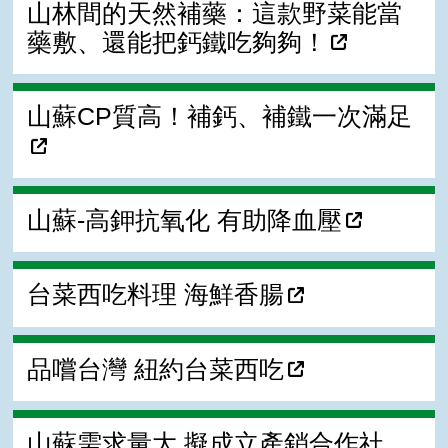
山林間的天然補藥：這款野菜能當
藥敷、還能把鈣鐵吃夠夠！
山蘇CP質高！補鈣、補鐵一次滿足
山蘇-高鉀抗氧化 有助降血壓
台菜西吃料理 海鮮香腸
品嚐台灣 紐約台菜西吃
山蘇需求量大 擬成立產銷合作社