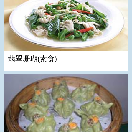
翡翠珊瑚(素食)
山蘇蟹肉餃