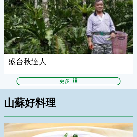
盛台秋達人
更多
山蘇好料理
翡翠珊瑚(素食)