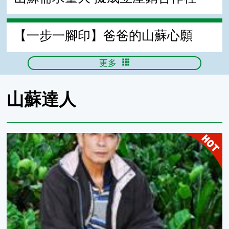
【一步一腳印】爸爸的山蘇心願
更多
山蘇達人
曹又文達人