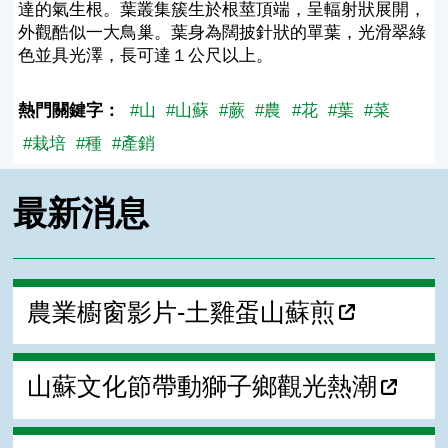
達的氣生根。葉叢集簇生於根莖頂端，呈輻射狀展開，
外觀酷似一大鳥巢。葉身為闊披針狀的單葉，光滑翠綠
色並具光澤，長可達１公尺以上。
熱門關鍵字：
#山
#山蘇
#蕨
#農
#花
#葉
#菜
#栽培
#種
#產銷
最新消息
農業櫥窗影片-土雞蛋山蘇煎
山蘇文化節帶動獅子鄉觀光熱潮