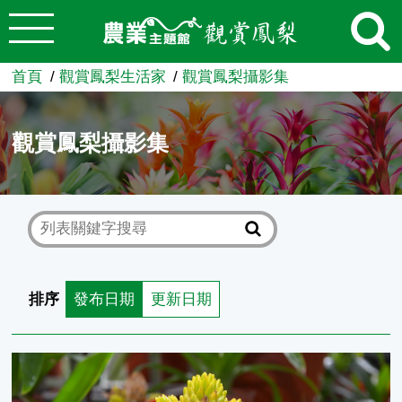
:::
跳到主要內容
農業知識入口網
首頁
觀賞鳳梨生活家
觀賞鳳梨攝影集
觀賞鳳梨攝影集
排序
發布日期
更新日期
金鑽擎天鳳梨Guzmania 'Symphonie'